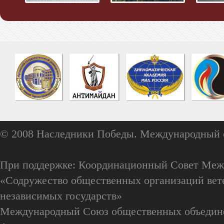
© 2008 Наследники Победы. Международный 
При поддержке: Координационный Совет Меж
«Содружество общественных организаций вете
независимых государств»
Международный Союз общественных объедин