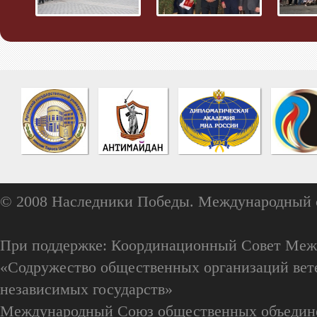
© 2008 Наследники Победы. Международный 
При поддержке: Координационный Совет Меж
«Содружество общественных организаций вете
независимых государств»
Международный Союз общественных объедин