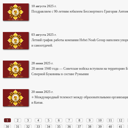
10 августа 2025 г.
Поздравляем с 90-летним юбилеем Бессмертного Григория Антон
03 августа 2025 г.
Летний график работы компании Hebei Noah Group наполнен упо
и самоотдачей.
28 июня 2025 г.
28 июня 1940 года — Советские войска вступили на территорию Б
Северной Буковины в составе Румынии
20 июня 2025 г.
⭐ Международный телемост между образовательными организаци
и Китая.
1
2
3
4
5
6
7
8
9
10
11
12
30
31
32
33
34
35
36
37
38
39
40
41