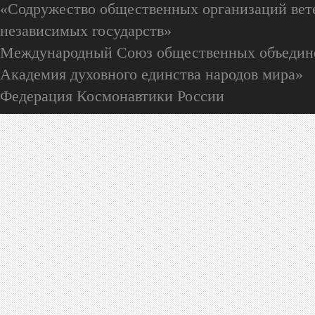
«Содружество общественных организаций вете
независимых государств»
Международный Союз общественных объедин
Академия духовного единства народов мира»
Федерация Космонавтики России