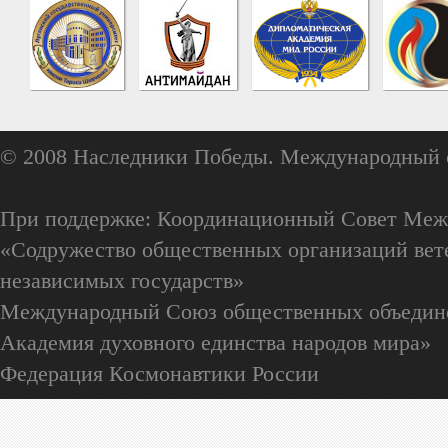
© 2008 Наследники Победы. Международный 
При поддержке: Координационный Совет Меж
«Содружество общественных организаций вете
независимых государств»
Международный Союз общественных объедин
Академия духовного единства народов мира»
Федерация Космонавтики России