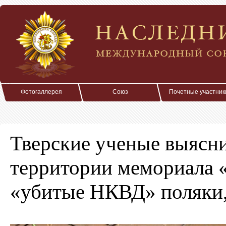
Фотогаллерея
Союз
Почетные участник
Тверские ученые выясни
территории мемориала 
«убитые НКВД» поляки,