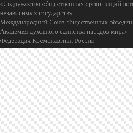
«Содружество общественных организаций вете
независимых государств»
Международный Союз общественных объедин
Академия духовного единства народов мира»
Федерация Космонавтики России