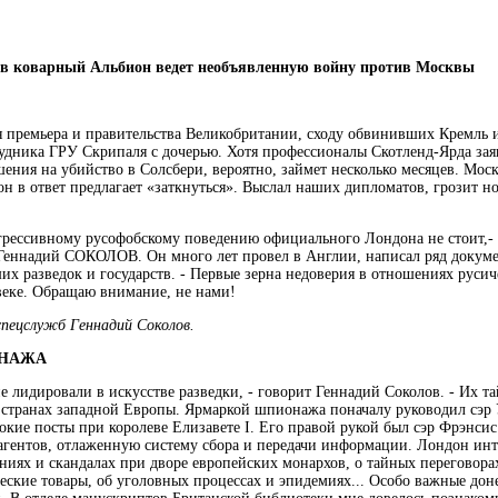
ов коварный Альбион ведет необъявленную войну против Москвы
я премьера и правительства Великобритании, сходу обвинивших Кремль 
удника ГРУ Скрипаля с дочерью. Хотя профессионалы Скотленд-Ярда зая
ения на убийство в Солсбери, вероятно, займет несколько месяцев. Моск
он в ответ предлагает «заткнуться». Выслал наших дипломатов, грозит 
агрессивному русофобскому поведению официального Лондона не стоит,- 
Геннадий СОКОЛОВ. Он много лет провел в Англии, написал ряд докуме
х разведок и государств. - Первые зерна недоверия в отношениях русич
веке. Обращаю внимание, не нами!
спецслужб Геннадий Соколов.
НАЖА
не лидировали в искусстве разведки, - говорит Геннадий Соколов. - Их т
х странах западной Европы. Ярмаркой шпионажа поначалу руководил сэр 
окие посты при королеве Елизавете I. Его правой рукой был сэр Фрэнси
 агентов, отлаженную систему сбора и передачи информации. Лондон инт
ниях и скандалах при дворе европейских монархов, о тайных переговора
ческие товары, об уголовных процессах и эпидемиях... Особо важные до