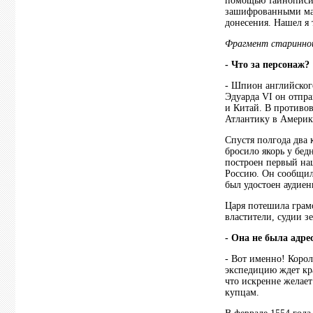
помощью тайнописи.
зашифрованными мат
донесения. Нашел я
Фрагмент старинной
- Что за персонаж?
- Шпион английского
Эдуарда VI он отпр
и Китай. В противо
Атлантику в Америк
Спустя полгода два 
бросило якорь у бе
построен первый наш
Россию. Он сообщил 
был удостоен аудиен
Царя потешила грамо
властители, судии з
- Она не была адр
- Вот именно! Корол
экспедицию ждет кра
что искренне желает
купцам.