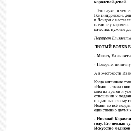
королевой-девой.
- Это слухи, о чем 
Гонтингдонской, дей
в Лондон с наставле
наедине у королевы 
качества, нужные д
Портрет Елизаветы 
ЛЮТЫЙ ВОЛХВ 
- Может, Елизавета
- Поверьте, циничну
А в жестокости Иван
Когда англичане то
«Иоанн затмил своих
многих врагов и ус
отношении к поддан
преданных своему го
Иоанн во всё входит
единственно двумя м
- Николай Карамзи
году. Его нежная с
Искусство медиков 