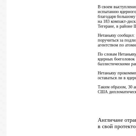
В своем выступлени
испытанию ядерного
благодаря большому
на 183 компакт-диск
Тегеране, в районе 
Нетаньяху сообщил
поручиться за подл
агентством по атомн
По словам Нетаньях
ядерных боеголовок
баллистическими ра
Нетаньяху прокомме
оставаться ли в яде
Таким образом, 30 
США дипломатически
Англичане отра
в свой протекто