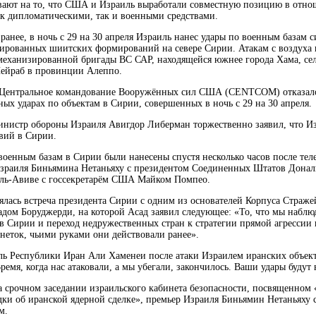
вают на то, что США и Израиль выработали совместную позицию в отно
ак дипломатическими, так и военными средствами.
ранее, в ночь с 29 на 30 апреля Израиль нанес удары по военным базам 
ированных шиитских формирований на севере Сирии. Атакам с воздуха 
механизированной бригады ВС САР, находящейся южнее города Хама, сел
ейраб в провинции Алеппо.
- Центральное командование Вооружённых сил США (CENTCOM) отказал
тных ударах по объектам в Сирии, совершенных в ночь с 29 на 30 апреля.
инистр обороны Израиля Авигдор Либерман торжественно заявил, что Изр
твий в Сирии.
военным базам в Сирии были нанесены спустя несколько часов после тел
зраиля Биньямина Нетаньяху с президентом Соединенных Штатов Донал
ель-Авиве с госсекретарём США Майком Помпео.
оялась встреча президента Сирии с одним из основателей Корпуса Страж
ом Боруджерди, на которой Асад заявил следующее: «То, что мы наблюд
в Сирии и переход недружественных стран к стратегии прямой агрессии 
неток, чьими руками они действовали ранее».
ь Республики Иран Али Хаменеи после атаки Израилем иранских объек
Время, когда нас атаковали, а мы убегали, закончилось. Ваши удары будут
на срочном заседании израильского кабинета безопасности, посвященно
ки об иранской ядерной сделке», премьер Израиля Биньямин Нетаньяху с
м.