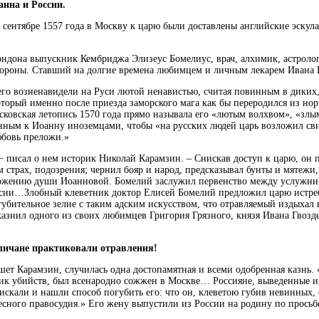
анна и России.
В сентябре 1557 года в Москву к царю были доставлены английские эскула
ндона выпускник Кембриджа Элизеус Бомелиус, врач, алхимик, астролог,
ороны. Ставший на долгие времена любимцем и личным лекарем Ивана 
 его возненавидели на Руси лютой ненавистью, считая повинным в диких
оторый именно после приезда заморского мага как бы переродился из нор
сковская летопись 1570 года прямо называла его «лютым волхвом», «злы
нным к Иоанну иноземцами, чтобы «на русских людей царь возложил сви
юбовь преложи.»
− писал о нем историк Николай Карамзин. – Снискав доступ к царю, он
м страх, подозрения; чернил бояр и народ, предсказывал бунты и мятежи
ожению души Иоанновой. Бомелий заслужил первенство между услужник
сии…Злобный клеветник доктор Елисей Бомелий предложил царю истреб
 губительное зелие с таким адским искусством, что отравляемый издыхал
азнил одного из своих любимцев Григория Грязного, князя Ивана Гвозде
гличане практиковали отравления!
ишет Карамзин, случилась одна достопамятная и всеми одобренная казнь
ик убийств, был всенародно сожжен в Москве… Россияне, выведенные из
искали и нашли способ погубить его: что он, клеветою губив невинных,
бесного правосудия.» Его жену выпустили из России на родину по просьб