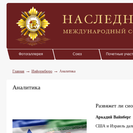
Фотогаллерея
Союз
Почетные учас
→
→
Главная
Информбюро
Аналитика
Аналитика
Развяжет ли си
Аркадий Вайнберг
США и Израиль дали