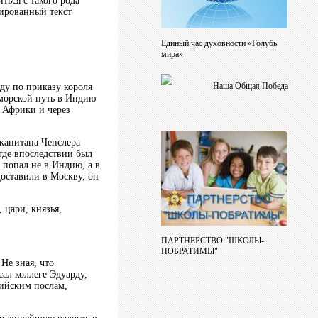
ься с такого рода
ированный текст
Единый час духовности «Голубь
мира»
Наша Общая Победа
ду по приказу короля
морской путь в Индию
 Африки и через
 капитана Ченслера
где впоследствии был
 попал не в Индию, а в
доставили в Москву, он
 цари, князья,
ПАРТНЕРСТВО "ШКОЛЫ-
ПОБРАТИМЫ"
Не зная, что
ал коллеге Эдуарду,
лийским послам,