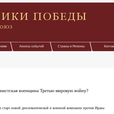
тники
Анонсы событий
Страны и Регионы
Конта
онистская военщина Третью мировую войну?
 старт новой дипломатической и военной компании против Ирана