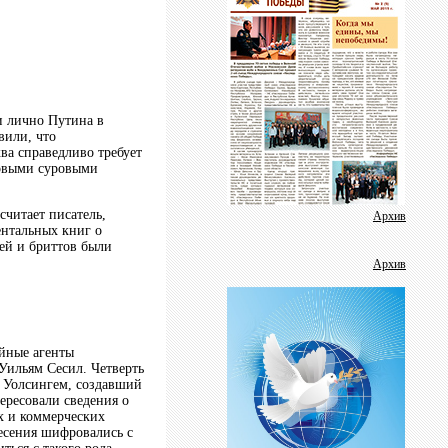
Фотогалерея
Дневник фестиваля
Аудиоролики
Видеогалерея
Пресс-релизы
и лично Путина в
вили, что
Школа журналистики
ва справедливо требует
новыми суровыми
В помощь защитнику отечества
считает писатель,
Методичка
Архив
нтальных книг о
ей и бриттов были
Социальные ролики
Архив
Аналитика
Газета
айные агенты
Уильям Сесил. Четверть
с Уолсингем, создавший
ересовали сведения о
х и коммерческих
несения шифровались с