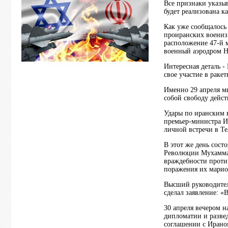
Все признаки указы
будет реализована к
Как уже сообщалось 
проиранских воениз
расположение 47-й 
военный аэродром Н
Интересная деталь 
свое участие в раке
Именно 29 апреля м
собой свободу дейс
Удары по иранским 
премьер-министра И
личной встречи в Т
В этот же день сост
Революции Мухаммад
враждебности проти
поражения их марио
Высший руководител
сделал заявление: «
30 апреля вечером 
дипломатии и развед
соглашении с Ирано