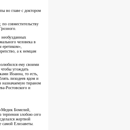
пы во главе с доктором
 по совместительству
Грозного.
, необузданных
мального человека в
м еретиком»,
репство, а к немцам
 полюбился ему своими
, чтобы угождать
ами Иоанна, то есть,
лять лиходеев ядом и
 в назначаемую тираном
ва-Ростовского и
. «Медик Бомелий,
 терпения злобою сего
 сделался жертвой
е самой Елизаветы.