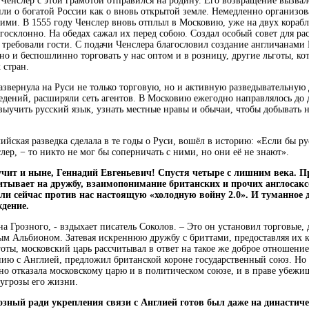
 Ченслер с этой грамотой отправился на родину. Его возвращение вызва
ли о богатой России как о вновь открытой земле. Немедленно организо
кими. В 1555 году Ченслер вновь отплыл в Московию, уже на двух кораб
госклонно. На обедах сажал их перед собою. Создал особый совет для ра
 требовали гости. С подачи Ченслера благословил создание англичанами
но и беспошлинно торговать у нас оптом и в розницу, другие льготы, к
 стран.
азвернула на Руси не только торговую, но и активную разведывательную 
едений, расширяли сеть агентов. В Московию ежегодно направлялось до 
выучить русский язык, узнать местные нравы и обычаи, чтобы добывать
ийская разведка сделала в те годы о Руси, вошёл в историю: «Если бы ру
лер, − то никто не мог бы соперничать с ними, но они её не знают».
вучит и ныне, Геннадий Евгеньевич! Спустя четыре с лишним века. 
итывает на дружбу, взаимопонимание британских и прочих англосакс
ули сейчас против нас настоящую «холодную войну 2.0». И туманное
дение.
ана Грозного, - вздыхает писатель Соколов. – Это он установил торговые
ым Альбионом. Затевая искреннюю дружбу с бриттами, предоставляя их 
оты, московский царь рассчитывал в ответ на такое же доброе отношени
нию с Англией, предложил британской короне государственный союз. Но 
но отказала московскому царю и в политическом союзе, и в праве убеж
 угрозы его жизни.
озный ради укрепления связи с Англией готов был даже на династиче