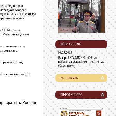
ке, созданию и
азведкой Моссад
иц и еще 55 000 файлов
кретном месте в
 и США могут
и с Международным
ПРЯМАЯ РЕЧЬ
 испытание пяти
грированы с
08.05.2015
Валерий КАЛЯКИН: «Общая
победа над фашизмом – то, что нас
 Трампа о том,
объединяет»
йших совместных с
ФЕСТИВАЛЬ
История
Лауреаты
ИНФОРМБЮРО
превратить Россию
Новости
Организационный комитет
Пресса о нас
Информация для участников