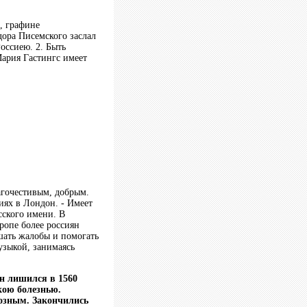
, графине
дора Писемского заслал
оссиею. 2. Быть
Мария Гастингс имеет
агочестивым, добрым.
иях в Лондон. - Имеет
сского имени. В
ропе более россиян
шать жалобы и помогать
музыкой, занимаясь
нн лишился в 1560
кою болезнью.
розным. Закончились