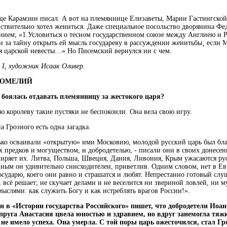
еще Карамзин писал. А вот на племяннице Елизаветы, Марии Гастингской
ствительно хотел жениться. Даже специальное посольство дворянина Фе
нием; «1.Условиться о тесном государственном союзе между Англиею и Р
и за тайну открыть ей мысль государеву в рассуждении женитьбы¸ если 
ля царской невесты…» Но Писемский вернулся ни с чем.
I, художник Исаак Оливер.
БОМЕЛИЙ
 боялась отдавать племянницу за жестокого царя?
ю королеву такие пустяки не беспокоили. Она вела свою игру.
а Грозного есть одна загадка.
лько осваивали «открытую» ими Московию, молодой русский царь был бл
 предков и могуществом, и добродетелью, - писали они в своих донесен
миряет их. Литва, Польша, Швеция, Дания, Ливония, Крым ужасаются ру
ным он удивительно снисходителен, приветлив. Одним словом, нет в Ев
сударю, коего они равно и страшатся и любят. Непрестанно готовый слу
, всё решает; не скучает делами и не веселится ни звериной ловлей, ни 
ыслями: как служить Богу и как истреблять врагов России!».
н в «Истории государства Российского» пишет, что добродетели Иоа
упруга Анастасия цвела юностью и здравием, но вдруг занемогла тяж
не имело успеха. Она умерла. С той поры царь ожесточился, стал Г