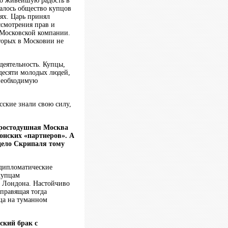
ло живейшую радость в
валось общество купцов
лях. Царь принял
ссмотрения прав и
 Московской компании.
оторых в Московии не
деятельность. Купцы,
десяти молодых людей,
 необходимую
сские знали свою силу,
Простодушная Москва
онских «партнеров». А
 дело Скрипаля тому
, дипломатические
купцам
е Лондона. Настойчиво
правящая тогда
ища на туманном
ский брак с