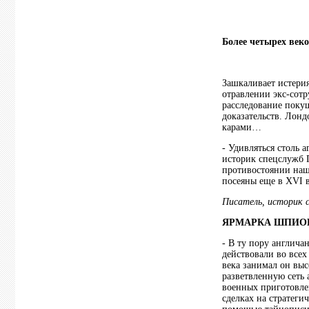
Более четырех век
Зашкаливает истери
отравлении экс-сотр
расследование покуш
доказательств. Лонд
карами…
- Удивляться столь 
историк спецслужб 
противостоянии наши
посеяны еще в ХVI 
Писатель, историк 
ЯРМАРКА ШПИО
- В ту пору англича
действовали во все
века занимал он выс
разветвленную сеть
военных приготовле
сделках на стратеги