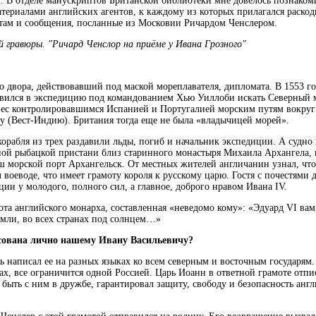
 В отделе манускриптов Британской библиотеки мне довелось познакомит
ериалами английских агентов, к каждому из которых прилагался раскод
 там и сообщения, посланные из Московии Ричардом Ченслером.
 гравюры. "Ричард Ченслор на приёме у Ивана Грозного"
 двора, действовавший под маской мореплавателя, дипломата. В 1553 го
авился в экспедицию под командованием Хью Уиллоби искать Северный 
вес контролировавшимся Испанией и Португалией морским путям вокруг
у (Вест-Индию). Британия тогда еще не была «владычицей морей».
корабля из трех раздавили льды, погиб и начальник экспедиции. А судно
дной рыбацкой пристани близ старинного монастыря Михаила Архангела, 
 морской порт Архангельск. От местных жителей англичанин узнал, что
воеводе, что имеет грамоту короля к русскому царю. Гостя с почестями 
ции у молодого, полного сил, а главное, доброго нравом Ивана IV.
та английского монарха, составленная «неведомо кому»: «Эдуард VI вам,
емли, во всех странах под солнцем…»
есована лично нашему Ивану Васильевичу?
ь написал ее на разных языках ко всем северным и восточным государям. 
х, все ограничится одной Россией. Царь Иоанн в ответной грамоте отпис
 быть с ним в дружбе, гарантировал защиту, свободу и безопасность анг