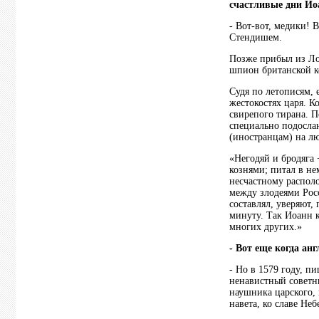
счастливые дни Ио
- Вот-вот, медики! 
Стендишем.
Позже прибыл из Ло
шпион британской к
Судя по летописям,
жестокостях царя. К
свирепого тирана. П
специально подосла
(иностранцам) на л
«Негодяй и бродяга 
кознями; питал в не
несчастному распол
между злодеями Рос
составлял, уверяют,
минуту. Так Иоанн к
многих других.»
- Вот еще когда ан
- Но в 1579 году, п
ненавистный советн
наушника царского, 
навета, ко славе Не