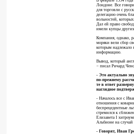
В феврале 1554 года
Лондоне. Все говори
для торговли с русс
делегацию очень бла
вольностей, которых
Дал ей право свобод
имели купцы других
Компания, однако, р
моряки вели сбор св
которым надлежало 
информацию.
Вывод, который англ
− писал Ричард Ченс
- Это актуально з
по-прежнему рассч
те в ответ разверн
наглядное подтверж
- Началось все с Ив
отношения с коварн
беспрецедентные льг
стремился к сближе
Елизавета I хитроум
Альбионе на случай
- Говорят, Иван Гр