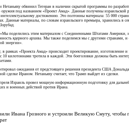
и Нетаньяху обвинил Тегеран в наличии скрытой программы по разработ
 оружия под названием «Проект Амад». Данные получены израильской р
 интеллектуальному достижению. Это полтонны материала: 55 000 стран
ах. Данные материалы, по словам израильского премьера, хранились в се
Шорубад.
: «Мы поделились этим материалом с Соединенными Штатами Америки,
инность ядерного архива. Мы также поделимся мы с другими странами, 
ой энергии».
у, в рамках «Проекта Амад» происходит проектирование, изготовление и
 с 10 килотоннами тротила в каждой. Эти боеголовки должны быть инте
кетами.
нтировал ожидания от предстоящего решения президента США Дональда
рной сделке Ираном. Нетаньяху считает, что Трамп выйдет из сделки.
апреля Израиль провел мощную информационную подготовку для дальне
х и военных действий против Ирана.
вили Ивана Грозного и устроили Великую Смуту, чтобы 
рат