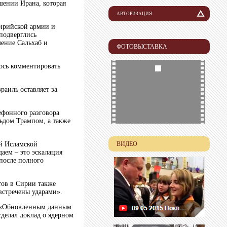
шении Ирана, которая
АВТОРИЗАЦИЯ
сирийской армии и
Логин
подверглись
ение Сальхаб и
ФОТОВЫСТАВКА
Пароль
ось комментировать
аиль оставляет за
ефонного разговора
ьдом Трампом, а также
ей Исламской
ВИДЕО
аем – это эскалация
после полного
тов в Сирии также
 встречены ударами».
м «Обновленным данным
делал доклад о ядерном