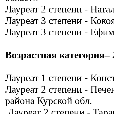
Лауреат 2 степени - Ната
Лауреат 3 степени - Кок
Лауреат 3 степени - Ефи
Возрастная категория– 
Лауреат 1 степени - Кон
Лауреат 2 степени - Печ
района Курской обл.
Лауреат 2 степени - Тар