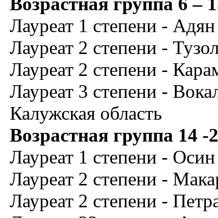
Возрастная группа 6 – 1
Лауреат 1 степени - Адян
Лауреат 2 степени - Тузо
Лауреат 2 степени - Кара
Лауреат 3 степени - Вок
Калужская область
Возрастная группа 14 -
Лауреат 1 степени - Осин
Лауреат 2 степени - Мак
Лауреат 2 степени - Петр