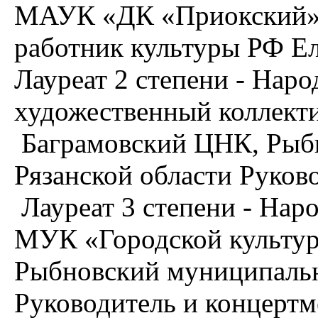
МАУК «ДК «Приокский» г
работник культуры РФ Е
Лауреат 2 степени - Нар
художественный коллекти
Баграмовский ЦНК, Рыб
Рязанской области Руков
Лауреат 3 степени - Нар
МУК «Городской культур
Рыбновский муниципальн
Руководитель и концертм