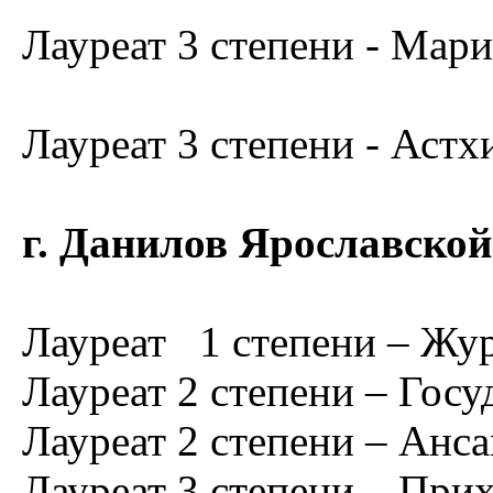
Лауреат 3 степени - Мар
Лауреат 3 степени - Астх
г. Данилов Ярославской 
Лауреат 1 степени – Жу
Лауреат 2 степени – Госу
Лауреат 2 степени – Анс
Лауреат 3 степени – При