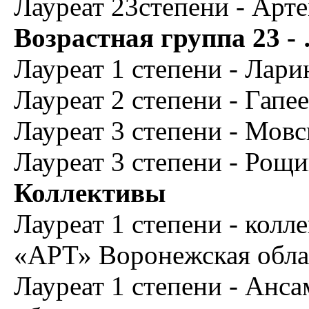
Лауреат 23степени - Арт
Возрастная группа 23 -
Лауреат 1 степени - Лари
Лауреат 2 степени - Гапе
Лауреат 3 степени - Мовс
Лауреат 3 степени - Рощи
Коллективы
Лауреат 1 степени - колл
«АРТ» Воронежская обла
Лауреат 1 степени - Анс