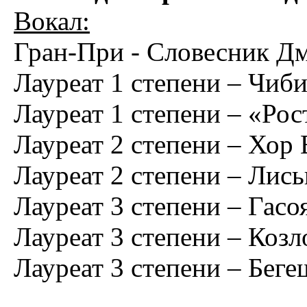
Вокал:
Гран-При - Словесник Д
Лауреат 1 степени – Чиб
Лауреат 1 степени – «Ро
Лауреат 2 степени – Хор
Лауреат 2 степени – Лис
Лауреат 3 степени – Гасо
Лауреат 3 степени – Коз
Лауреат 3 степени – Бег