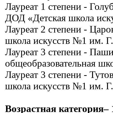
Лауреат 1 степени - Гол
ДОД «Детская школа иск
Лауреат 2 степени - Ца
школа искусств №1 им. Г
Лауреат 3 степени - Па
общеобразовательная шк
Лауреат 3 степени - Ту
школа искусств №1 им. Г
Возрастная категория– 