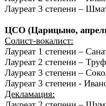
Лауреат 3 степени – Шма
ЦСО (Царицыно, апрель
Солист-вокалист:
Лауреат 1 степени – Сана
Лауреат 2 степени – Тру
Лауреат 3 степени – Сок
Лауреат 3 степени - Ива
Декламация:
Лауреат 2 степени – Шум