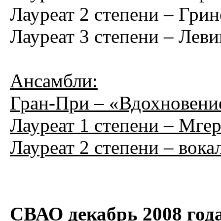
Лауреат 2 степени – Гри
Лауреат 3 степени – Лев
Ансамбли:
Гран-При – «Вдохновени
Лауреат 1 степени – Мге
Лауреат 2 степени – вок
СВАО декабрь 2008 год