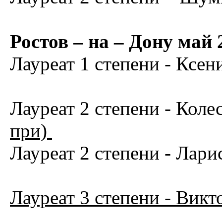
Ростов – на – Дону май 
Лауреат 1 степени - Ксен
Лауреат 2 степени - Кол
при)
Лауреат 2 степени - Лари
Лауреат 3 степени - Викт