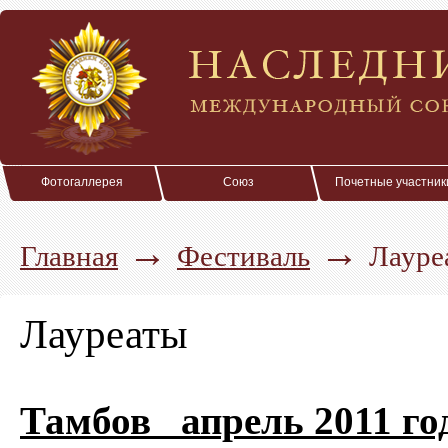
Фотогаллерея
Союз
Почетные участник
→
→
Главная
Фестиваль
Лауре
Лауреаты
Тамбов апрель 2011 го