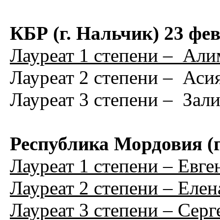
КБР (г. Нальчик) 23 фев
Лауреат 1 степени – Али
Лауреат 2 степени – Аси
Лауреат 3 степени – Зал
Республика Мордовия (г
Лауреат 1 степени – Евг
Лауреат 2 степени – Елен
Лауреат 3 степени – Сер