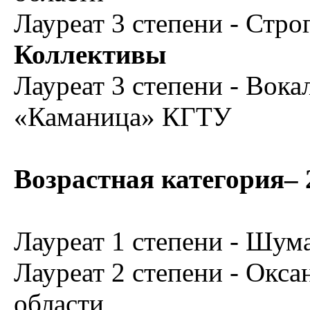
Лауреат 3 степени - Стр
Коллективы
Лауреат 3 степени - Вок
«Каманица» КГТУ
Возрастная категория– 2
Лауреат 1 степени - Шу
Лауреат 2 степени - Окс
области