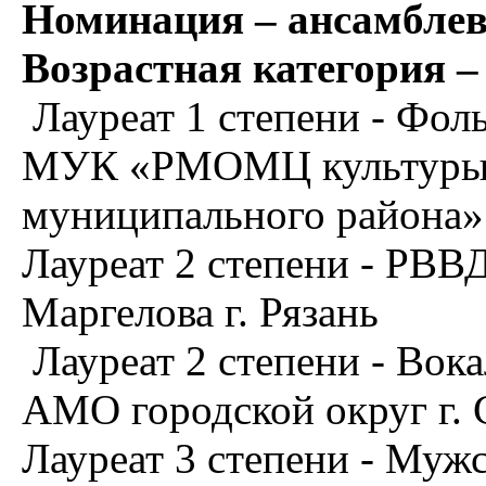
Номинация – ансамблев
Возрастная категория – 
Лауреат 1 степени - Фол
МУК «РМОМЦ культуры и
муниципального района» 
Лауреат 2 степени - РВВ
Маргелова г. Рязань
Лауреат 2 степени - Во
АМО городской округ г. 
Лауреат 3 степени - Муж