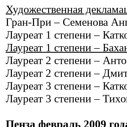
Художественная декламац
Гран-При – Семенова Ан
Лауреат 1 степени – Кат
Лауреат 1 степени – Бах
Лауреат 2 степени – Ант
Лауреат 2 степени – Дми
Лауреат 3 степени – Кат
Лауреат 3 степени – Тих
Пенза февраль 2009 год