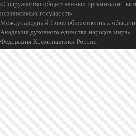
«Содружество общественных организаций вете
независимых государств»
Международный Союз общественных объедин
Академия духовного единства народов мира»
Федерация Космонавтики России