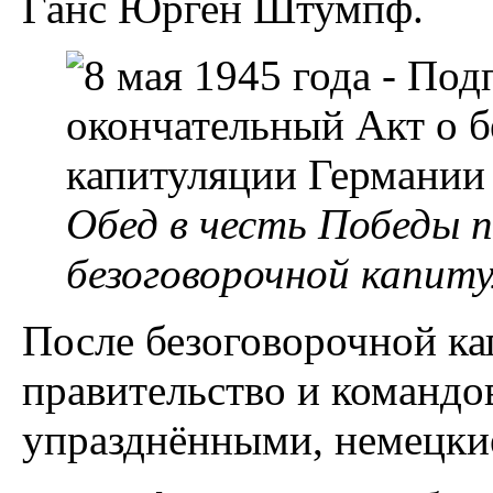
Ганс Юрген Штумпф.
Обед в честь Победы п
безоговорочной капит
После безоговорочной ка
правительство и командов
упразднёнными, немецки