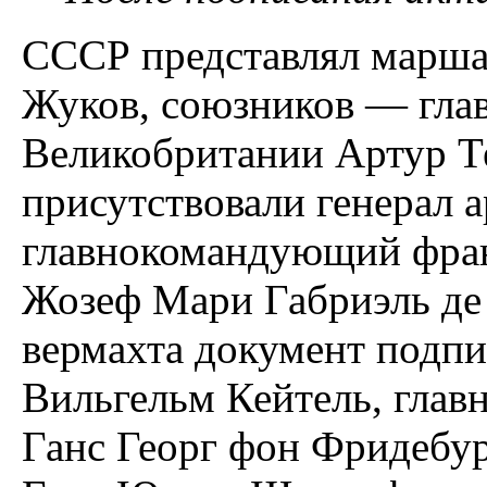
СССР представлял марша
Жуков, союзников — гла
Великобритании Артур Те
присутствовали генерал
главнокомандующий фран
Жозеф Мари Габриэль де 
вермахта документ подп
Вильгельм Кейтель, гл
Ганс Георг фон Фридебур