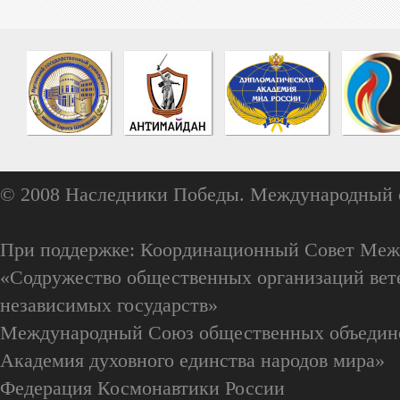
© 2008 Наследники Победы. Международный 
При поддержке: Координационный Совет Меж
«Содружество общественных организаций вете
независимых государств»
Международный Союз общественных объедин
Академия духовного единства народов мира»
Федерация Космонавтики России