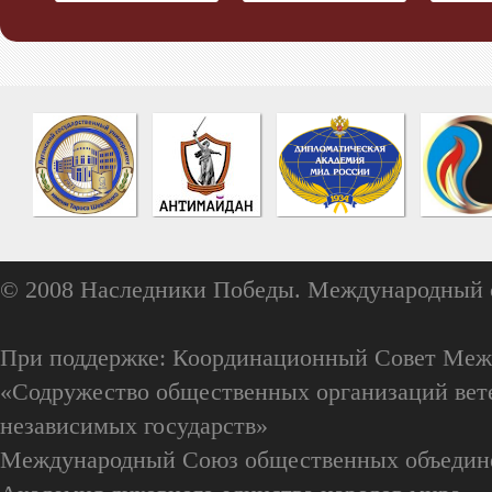
© 2008 Наследники Победы. Международный 
При поддержке: Координационный Совет Меж
«Содружество общественных организаций вете
независимых государств»
Международный Союз общественных объедин