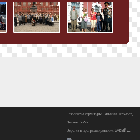
Разработка структуры: Виталий Черкасов,
Дизайн: NaSh
Верстка и программирование:
Бурый Д.