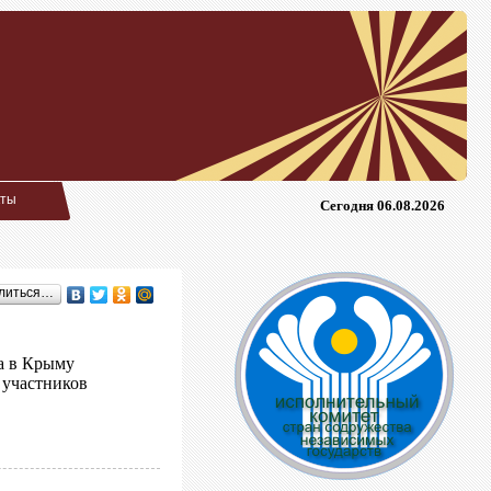
кты
Сегодня 06.08.2026
литься…
а в Крыму
 участников