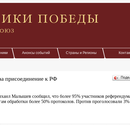
тники
Анонсы событий
Страны и Регионы
Конта
за присоединение к РФ
Поде
ихаил Малышев сообщил, что более 95% участников референдум
огам обработки более 50% протоколов. Против проголосовали 3%