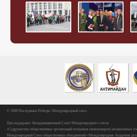
© 2008 Наследники Победы. Международный союз.
При поддержке: Координационный Совет Международного союза
«Содружество общественных организаций ветеранов (пенсионеров) независимых го
Международный Союз общественных объединений «Международная Академия духо