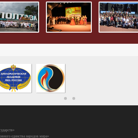
сударств»
вного единства народов мира»