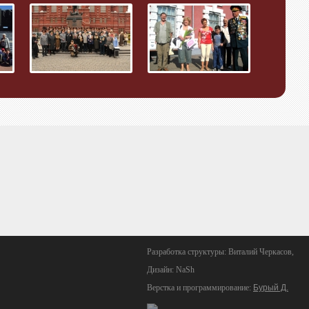
Разработка структуры: Виталий Черкасов,
Дизайн: NaSh
Верстка и программирование:
Бурый Д.