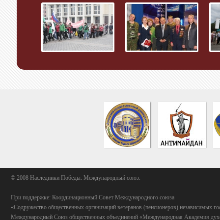
© 2008 Наследники Победы. Международный союз.
При поддержке: Координационный Совет Международного союза
«Содружество общественных организаций ветеранов (пенсионеров) независимых го
Международный Союз общественных объединений «Международная Академия духо