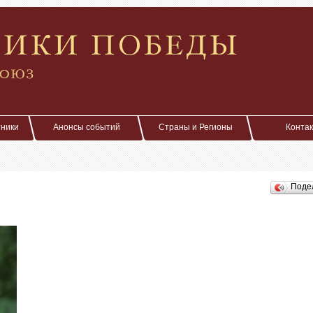
тники
Анонсы событий
Страны и Регионы
Конта
Поде