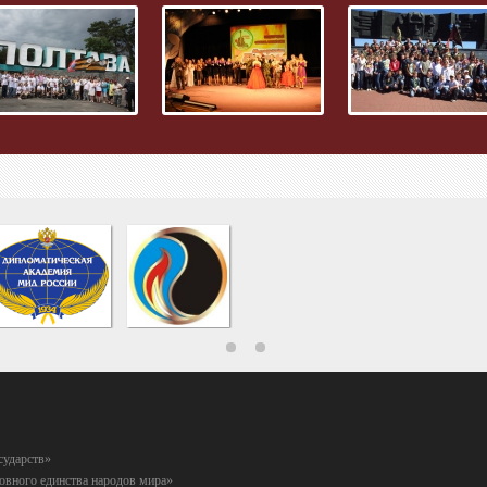
сударств»
вного единства народов мира»