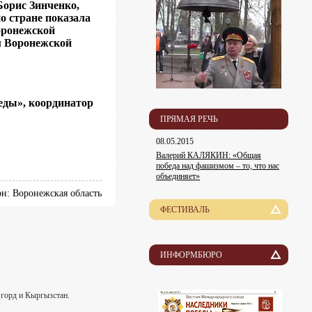
Борис Зинченко,
о стране показала
Воронежской
м Воронежской
еды», координатор
ПРЯМАЯ РЕЧЬ
08.05.2015
Валерий КАЛЯКИН: «Общая
победа над фашизмом – то, что нас
объединяет»
он: Воронежская область
ФЕСТИВАЛЬ
История
Лауреаты
ИНФОРМБЮРО
Новости
Организационный комитет
 горд и Кыргызстан.
Пресса о нас
Информация для участников