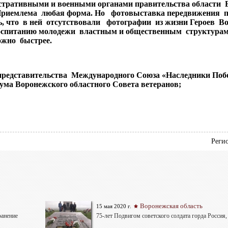
истративными и военными органами правительства области 
Приемлема любая форма. Но фотовыставка передвижения п
ль, что в ней отсутствовали фотографии из жизни Героев 
 воспитанию молодежи властным и общественным структура
ожно быстрее.
представительства Международного Союза «Наследники Поб
ма Воронежского областного Совета ветеранов;
Реги
Воронежская область
15 мая 2020 г.
ранение
75-лет Подвигом советского солдата горда Россия,