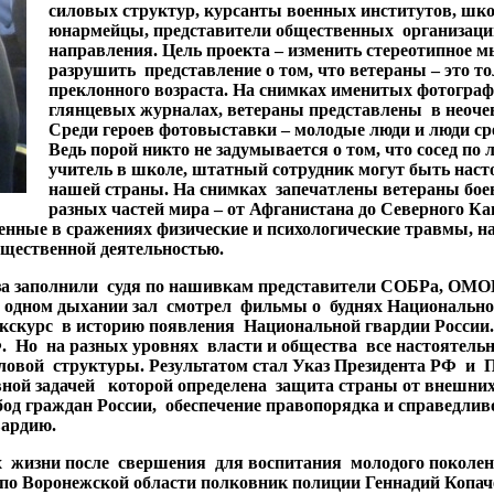
силовых структур, курсанты военных институтов, шко
юнармейцы, представители общественных организаци
направления. Цель проекта – изменить стереотипное 
разрушить представление о том, что ветераны – это т
преклонного возраста. На снимках именитых фотогра
глянцевых журналах, ветераны представлены в неоче
Среди героев фотовыставки – молодые люди и люди ср
Ведь порой никто не задумывается о том, что сосед по 
учитель в школе, штатный сотрудник могут быть нас
нашей страны. На снимках запечатлены ветераны бое
разных частей мира – от Афганистана до Северного Кав
ченные в сражениях физические и психологические травмы, н
общественной деятельностью.
за заполнили судя по нашивкам представители СОБРа, ОМО
а одном дыхании зал смотрел фильмы о буднях Национально
 экскурс в историю появления Национальной гвардии России
. Но на разных уровнях власти и общества все настоятель
овой структуры. Результатом стал Указ Президента РФ и 
вной задачей которой определена защита страны от внешних
бод граждан России, обеспечение правопорядка и справедлив
ардию.
их жизни после свершения для воспитания молодого покол
по Воронежской области полковник полиции Геннадий Копач