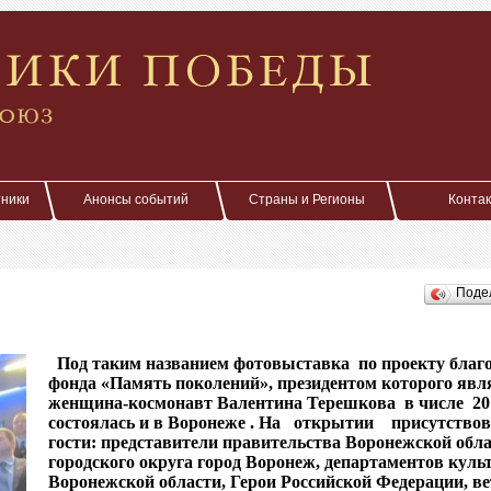
тники
Анонсы событий
Страны и Регионы
Конта
Поде
Под таким названием фотовыставка
по проекту благ
фонда «Память поколений», президентом которого явл
женщина-космонавт Валентина Терешкова
в числе 20
состоялась и в Воронеже .
На
открытии
присутство
гости: представители правительства Воронежской обл
городского округа город Воронеж, департаментов куль
Воронежской области, Герои Российской Федерации, в