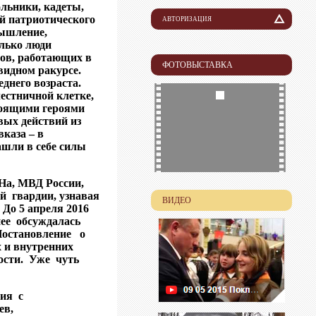
льники, кадеты,
й патриотического
АВТОРИЗАЦИЯ
мышление,
Логин
олько люди
фов, работающих в
ФОТОВЫСТАВКА
видном ракурсе.
Пароль
еднего возраста.
лестничной клетке,
тоящими героями
вых действий из
каза – в
ашли в себе силы
На, МВД России,
й гвардии, узнавая
ВИДЕО
.
До 5 апреля 2016
нее обсуждалась
Постановление о
 и внутренних
ости.
Уже чуть
ения
с
ев,