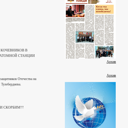
Фотогалерея
Дневник фестиваля
Аудиоролики
Видеогалерея
Пресс-релизы
Школа журналистики
 КОЧЕВНИКОВ В
В помощь защитнику отечества
 АТОМНОЙ СТАНЦИИ
Методичка
Архив
Социальные ролики
Архив
защитников Отечества на
Аналитика
 Тулебердиева.
Газета
 СКОРБИМ!!!