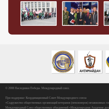
© 2008 Наследники Победы. Международный союз.
При поддержке: Координационный Совет Международного союза
«Содружество общественных организаций ветеранов (пенсионеров) независимых го
Международный Союз общественных объединений «Международная Академия духо