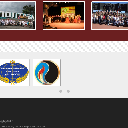
сударств»
вного единства народов мира»