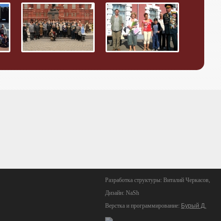
Разработка структуры: Виталий Черкасов,
Дизайн: NaSh
Верстка и программирование:
Бурый Д.