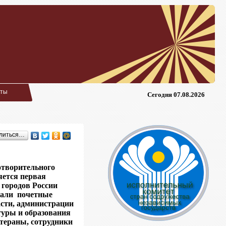
кты
Сегодня 07.08.2026
литься…
отворительного
яется первая
 городов России
вали почетные
асти, администрации
туры и образования
етераны, сотрудники