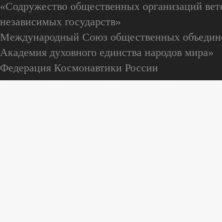
«Содружество общественных организаций вете
независимых государств»
Международный Союз общественных объедин
Академия духовного единства народов мира»
Федерация Космонавтики России