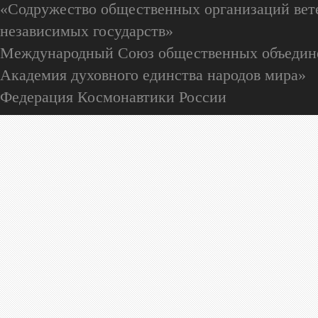
«Содружество общественных организаций вете
независимых государств»
Международный Союз общественных объедин
Академия духовного единства народов мира»
Федерация Космонавтики России