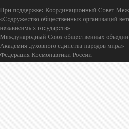
При поддержке: Координационный Совет Меж
«Содружество общественных организаций вете
независимых государств»
Международный Союз общественных объедин
Академия духовного единства народов мира»
Федерация Космонавтики России