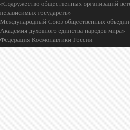
«Содружество общественных организаций вете
независимых государств»
Международный Союз общественных объедин
Академия духовного единства народов мира»
Федерация Космонавтики России