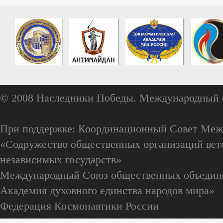
© 2008 Наследники Победы. Международный 
При поддержке: Координационный Совет Меж
«Содружество общественных организаций вете
независимых государств»
Международный Союз общественных объедин
Академия духовного единства народов мира»
Федерация Космонавтики России