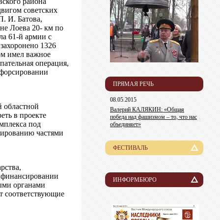
вского района
двигом советских
. И. Батова,
не Лоева 20- км по
ла 61-й армии с
 захоронено 1326
рм имел важное
упательная операция,
и форсировании
ПРЯМАЯ РЕЧЬ
08.05.2015
й областной
Валерий КАЛЯКИН: «Общая
еть в проекте
победа над фашизмом – то, что нас
омплекса под
объединяет»
сированию частями
ФЕСТИВАЛЬ
История
рства,
о финансировании
Лауреаты
ИНФОРМБЮРО
ными органами
ют соответствующие
Новости
Организационный комитет
Пресса о нас
Информация для участников