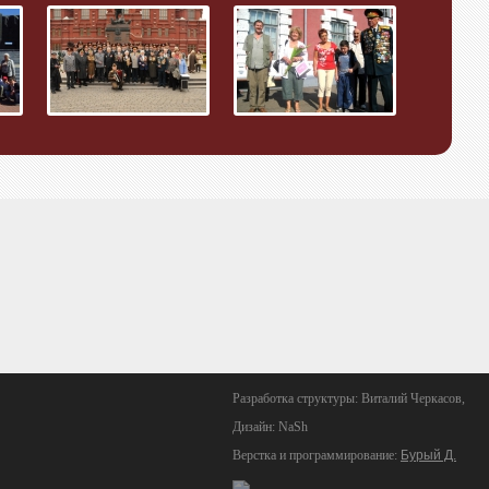
Разработка структуры: Виталий Черкасов,
Дизайн: NaSh
Верстка и программирование:
Бурый Д.