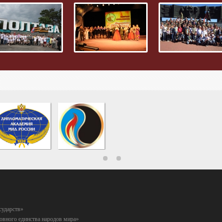
сударств»
вного единства народов мира»