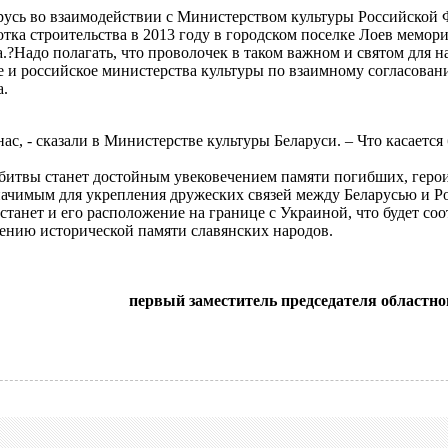
русь во взаимодействии с Министерством культуры Российской 
отка строительства в 2013 году в городском поселке Лоев мемо
.?Надо полагать, что проволочек в таком важном и святом для н
ое и российское министерства культуры по взаимному согласова
а.
ас, - сказали в Министерстве культуры Беларуси. – Что касается
битвы станет достойным увековечением памяти погибших, герои
значимым для укрепления дружеских связей между Беларусью и Р
анет и его расположение на границе с Украиной, что будет соо
ению исторической памяти славянских народов.
первый заместитель председателя областног