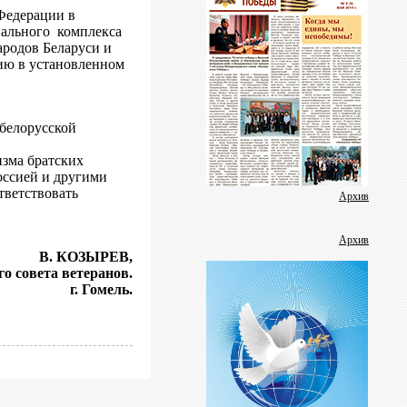
Федерации в
Фотогалерея
Дневник фестиваля
риального комплекса
Аудиоролики
ародов Беларуси и
нию в установленном
Видеогалерея
Пресс-релизы
 белорусской
Школа журналистики
зма братских
В помощь защитнику отечества
оссией и другими
тветствовать
Методичка
Архив
Социальные ролики
Архив
Аналитика
В. КОЗЫРЕВ,
о совета ветеранов.
Газета
г. Гомель.