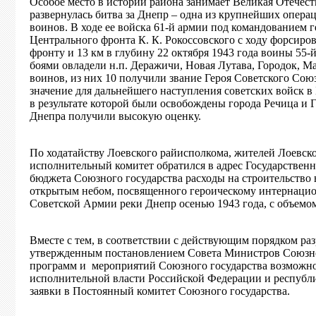
Особое место в истории района занимает Великая Отечест
развернулась битва за Днепр – одна из крупнейших опер
воинов. В ходе ее войска 61-й армии под командованием г
Центрального фронта К. К. Рокоссовского с ходу форсиро
фронту и 13 км в глубину 22 октября 1943 года воины 55-
боями овладели н.п. Деражичи, Новая Лутава, Городок, М
воинов, из них 10 получили звание Героя Советского Сою
значение для дальнейшего наступления советских войск в 
в результате которой были освобождены города Речица и 
Днепра получили высокую оценку.
По ходатайству Лоевского райисполкома, жителей Лоевск
исполнительный комитет обратился в адрес Государственн
бюджета Союзного государства расходы на строительство
открытым небом, посвященного героическому интернацио
Советской Армии реки Днепр осенью 1943 года, с объемо
Вместе с тем, в соответствии с действующим порядком ра
утвержденным постановлением Совета Министров Союзног
программ и мероприятий Союзного государства возможно
исполнительной власти Российской Федерации и республ
заявки в Постоянный комитет Союзного государства.