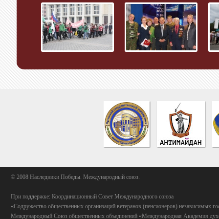
© 2008 Наследники Победы. Международный союз.
При поддержке: Координационный Совет Международного союза
«Содружество общественных организаций ветеранов (пенсионеров) независимых го
Международный Союз общественных объединений «Международная Академия духо