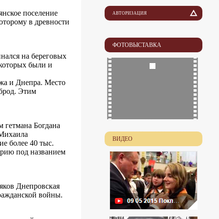
янское поселение
АВТОРИЗАЦИЯ
которому в древности
Логин
ФОТОВЫСТАВКА
Пароль
инался на береговых
 которых были и
ожа и Днепра. Место
брод. Этим
м гетмана Богдана
 Михаила
ВИДЕО
е более 40 тыс.
торию под названием
яков Днепровская
ражданской войны.