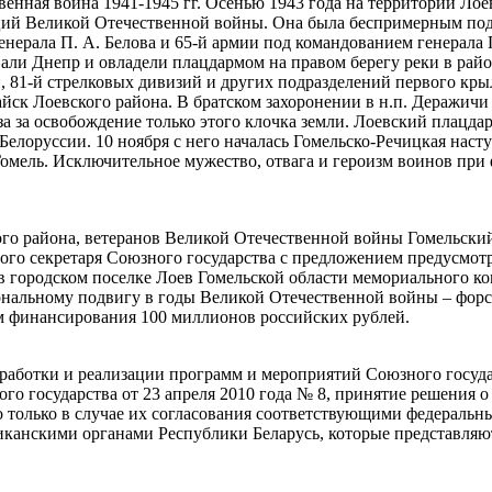
венная война 1941-1945 гг. Осенью 1943 года на территории Лое
аций Великой Отечественной войны. Она была беспримерным по
енерала П. А. Белова и 65-й армии под командованием генерала П
вали Днепр и овладели плацдармом на правом берегу реки в райо
й, 81-й стрелковых дивизий и других подразделений первого кры
айск Лоевского района. В братском захоронении в н.п. Деражичи
за за освобождение только этого клочка земли. Лоевский плацда
Белоруссии. 10 ноября с него началась Гомельско-Речицкая наст
Гомель. Исключительное мужество, отвага и героизм воинов пр
ого района, ветеранов Великой Отечественной войны Гомельски
ого секретаря Союзного государства с предложением предусмотр
 в городском поселке Лоев Гомельской области мемориального к
нальному подвигу в годы Великой Отечественной войны – фор
м финансирования 100 миллионов российских рублей.
зработки и реализации программ и мероприятий Союзного госуда
о государства от 23 апреля 2010 года № 8, принятие решения 
 только в случае их согласования соответствующими федераль
иканскими органами Республики Беларусь, которые представля