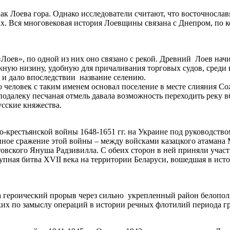
ак Лоева гора. Однако исследователи считают, что восточнослав
ах. Вся многовековая история Лоевщины связана с Днепром, по 
Лоев», по одной из них оно связано с рекой. Древний Лоев нач
ежную низину, удобную для причаливания торговых судов, среди
о и дало впоследствии название селению.
о человек с таким именем основал поселение в месте слияния С
одалеку песчаная отмель давала возможность переходить реку в
усские княжества.
ко-крестьянской войны 1648-1651 гг. на Украине под руководство
пное сражение этой войны – между войсками казацкого атамана
овского Януша Радзивилла. С обеих сторон в ней приняли участи
рупная битва XVII века на территории Беларуси, вошедшая в ис
а героический прорыв через сильно укрепленный район белопол
зких по замыслу операций в истории речных флотилий периода г