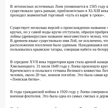
В летописных источниках Лоев упоминается в 1505 году к
существовало здесь раньше, приблизительно в XI-XIII век
проходил знаменитый торговый «путь из варяг в греки».
Существует несколько версий о происхождении названия «
кручах, но у самой воды кручи отступали, образуя прибр
лойвы (древнерусское название многоместного челна), чт
В древнем языке существовало имя Лой, не исключено, чт
расположения поселения было удачным. Находившаяся неп
пользовались крымские татары, совершая набеги на белор
В середине XVII века территория края стала ареной казац
Хмельницкого. 31 июля 1649 года у Лоева произошло кру
Кричевского и польского гетмана Великого княжества Лит
человек, около 20 тыс. воинов погибли. Это была самая к
«Лоевская битва».
В годы гражданской войны в 1920 году у Лоева совершил
военная флотилия. Это была одна из самых смелых и дер