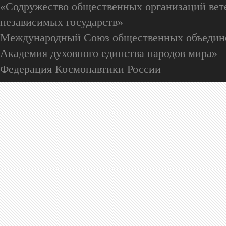
«Содружество общественных организаций вете
независимых государств»
Международный Союз общественных объедин
Академия духовного единства народов мира»
Федерация Космонавтики России