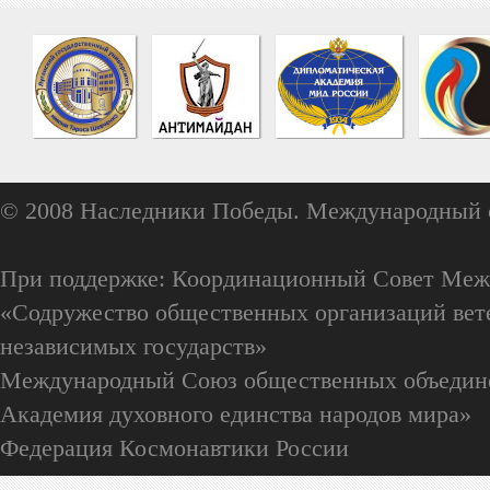
© 2008 Наследники Победы. Международный 
При поддержке: Координационный Совет Меж
«Содружество общественных организаций вете
независимых государств»
Международный Союз общественных объедин
Академия духовного единства народов мира»
Федерация Космонавтики России