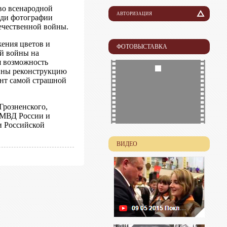
во всенародной
АВТОРИЗАЦИЯ
ади фотографии
течественной войны.
Логин
ения цветов и
ФОТОВЫСТАВКА
ой войны на
Пароль
я возможность
йны ре­конструкцию
ент самой страшной
Грозненского,
а МВД России и
и Российской
ВИДЕО