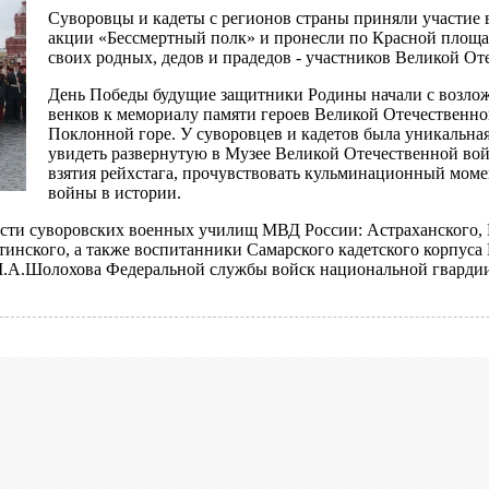
Суворовцы и кадеты с регионов страны приняли участие 
акции «Бессмертный полк» и пронесли по Красной площ
своих родных, дедов и прадедов - участников Великой О
День Победы будущие защитники Родины начали с возлож
венков к мемориалу памяти героев Великой Отечественн
Поклонной горе. У суворов­цев и кадетов была уникальна
увидеть развернутую в Музее Великой Отечественной во
взятия рейхстага, прочувство­вать кульминационный мом
войны в истории.
сти суворовских военных училищ МВД России: Астраханского, 
тинского, а также воспитанники Самарского кадетского корпус
М.А.Шолохова Федеральной службы войск национальной гварди