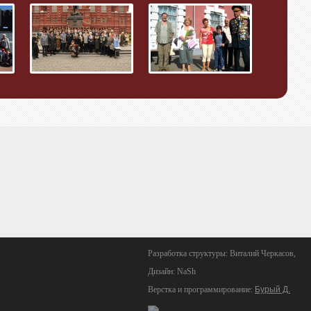
Разработка структуры: Виталий Черкасов,
Дизайн: NaSh
Верстка и программирование:
Бурый Д.