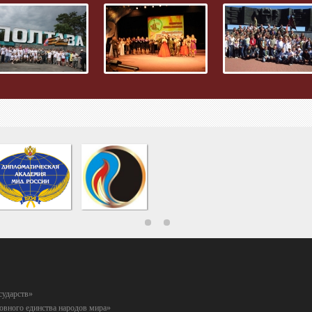
сударств»
вного единства народов мира»