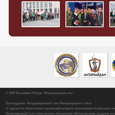
© 2008 Наследники Победы. Международный союз.
При поддержке: Координационный Совет Международного союза
«Содружество общественных организаций ветеранов (пенсионеров) независимых го
Международный Союз общественных объединений «Международная Академия духо