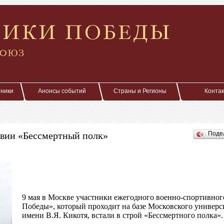
тники
Анонсы событий
Страны и Регионы
Конта
твии «Бессмертный полк»
Поде
9 мая в Москве участники ежегодного военно-спортивног
Победы», который проходит на базе Московского универ
имени В.Я. Кикотя, встали в строй «Бесcмертного полка».