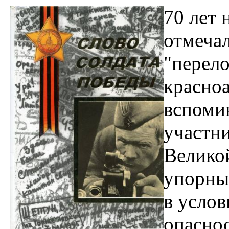
70 лет 
отмечал
"перело
красноа
вспом
участни
Великой
упорный
в усло
опаснос