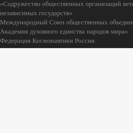
«Содружество общественных организаций вете
независимых государств»
Международный Союз общественных объедин
Академия духовного единства народов мира»
Федерация Космонавтики России