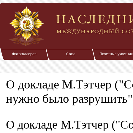
Фотогаллерея
Союз
Почетные участник
О докладе М.Тэтчер ("С
нужно было разрушить"
О докладе М.Тэтчер ("С