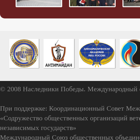
© 2008 Наследники Победы. Международный 
При поддержке: Координационный Совет Меж
«Содружество общественных организаций вете
независимых государств»
Международный Союз общественных объедин