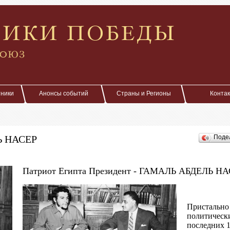
тники
Анонсы событий
Страны и Регионы
Конта
Ь НАСЕР
Поде
Патриот Египта Президент - ГАМАЛЬ АБДЕЛЬ Н
Пристально
политическ
последних 1