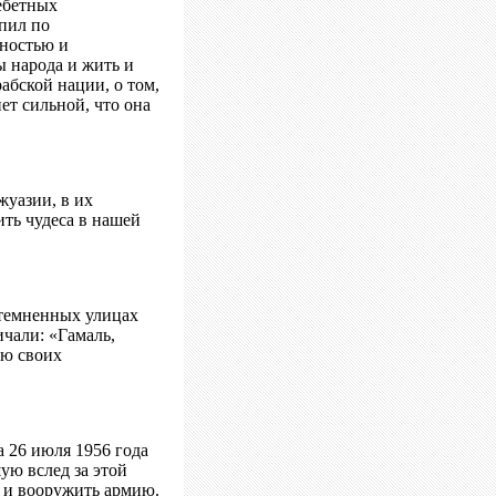
ебетных
упил по
лностью и
ы народа и жить и
рабской нации, о том,
ет сильной, что она
жуазии, в их
ить чудеса в нашей
атемненных улицах
чали: «Гамаль,
ию своих
 26 июля 1956 года
ую вслед за этой
ь и вооружить армию.