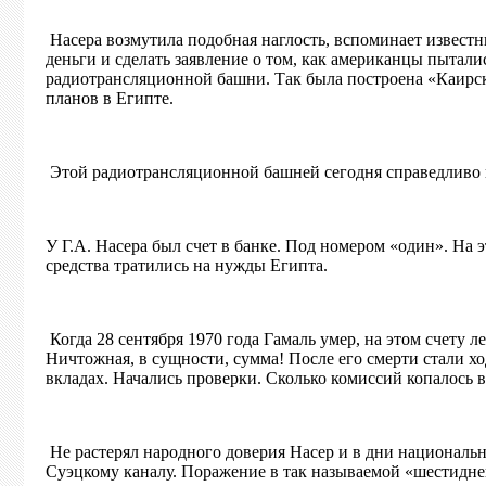
Насера возмутила подобная наглость, вспоминает извест
деньги и сделать заявление о том, как американцы пытали
радиотрансляционной башни. Так была построена «Каирс
планов в Египте.
Этой радиотрансляционной башней сегодня справедливо г
У Г.А. Насера был счет в банке. Под номером «один». Н
средства тратились на нужды Египта.
Когда 28 сентября 1970 года Гамаль умер, на этом счету л
Ничтожная, в сущности, сумма! После его смерти стали х
вкладах. Начались проверки. Сколько комиссий копалось в
Не растерял народного доверия Насер и в дни национальн
Суэцкому каналу. Поражение в так называемой «шестидне