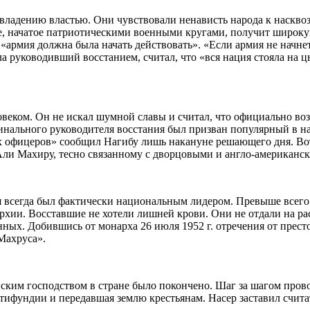
владению властью. Они чувствовали ненависть народа к наскво
ие, начатое патриотическими военными кругами, получит широк
армия должна была начать действовать». «Если армия не начнет 
ала руководивший восстанием, считал, что «вся нация стояла на 
еком. Он не искал шумной славы и считал, что официально воз
инального руководителя восстания был призван популярный в н
 офицеров» сообщил Нагибу лишь накануне решающего дня. Во
ли Махиру, тесно связанному с дворцовыми и англо-американс
отя всегда был фактически национальным лидером. Превыше всего
рхии. Восставшие не хотели лишней крови. Они не отдали на ра
ных. Добившись от монарха 26 июля 1952 г. отречения от прест
Махруса».
нским господством в стране было покончено. Шаг за шагом пров
тифундии и передавшая землю крестьянам. Насер заставил счита