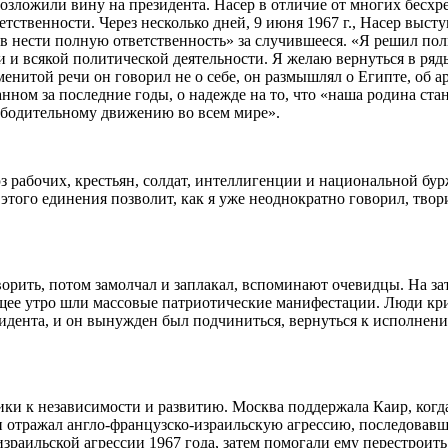
озложили вину на президента. Насер в отличие от многих бесхр
тственности. Через несколько дней, 9 июня 1967 г., Насер выст
в нести полную ответственность» за случившееся. «Я решил по
 и всякой политической деятельности. Я желаю вернуться в ряд
менитой речи он говорил не о себе, он размышлял о Египте, об а
нном за последние годы, о надежде на то, что «наша родина стан
ободительному движению во всем мире».
юз рабочих, крестьян, солдат, интеллигенции и национальной бур
 этого единения позволит, как я уже неоднократно говорил, твор
ворить, потом замолчал и заплакал, вспоминают очевидцы. На з
ее утро шли массовые патриотические манифестации. Люди кри
езидента, и он вынужден был подчиниться, вернуться к исполнен
и к независимости и развитию. Москва поддержала Каир, когда
 отражал англо-французско-израильскую агрессию, последовавш
зраильской агрессии 1967 года, затем помогали ему перестроит