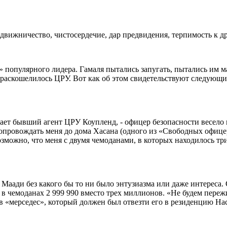
одвижничество, чистосердечие, дар предвидения, терпимость к 
 популярного лидера. Гамаля пытались запугать, пытались им м
 раскошелилось ЦРУ. Вот как об этом свидетельствуют следующ
ает бывший агент ЦРУ Коупленд, - офицер безопасности весело 
сопровождать меня до дома Хасана (одного из «Свободных офице
озможно, что меня с двумя чемоданами, в которых находилось т
 Маади без какого бы то ни было энтузиазма или даже интереса.
в чемоданах 2 999 990 вместо трех миллионов. «Не будем пережи
и в «мерседес», который должен был отвезти его в резиденцию Н