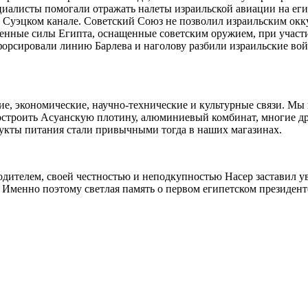
циалисты помогали отражать налеты израильской авиации на ег
 Суэцком канале. Советский Союз не позволил израильским окк
уженные силы Египта, оснащенные советским оружием, при участ
форсировали линию Барлева и наголову разбили израильские вой
ие, экономические, научно-технические и культурные связи. Мы
остроить Асуанскую плотину, алюминиевый комбинат, многие д
дукты питания стали привычными тогда в наших магазинах.
дителем, своей честностью и неподкупностью Насер заставил ув
Именно поэтому светлая память о первом египетском президент