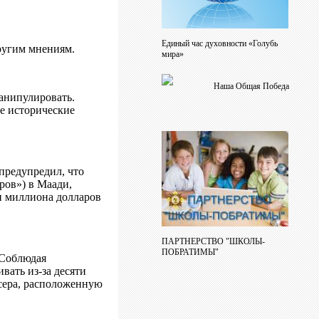
Единый час духовности «Голубь
другим мнениям.
мира»
Наша Общая Победа
анипулировать.
ие исторические
предупредил, что
ров») в Маади,
ри миллиона долларов
ПАРТНЕРСТВО "ШКОЛЫ-
ПОБРАТИМЫ"
 Соблюдая
вать из-за десяти
асера, расположенную