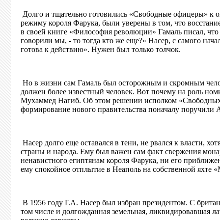
Долго и тщательно готовились «Свободные офицеры» к о
режиму короля Фарука, были уверены в том, что восстан
в своей книге «Философия революции» Гамаль писал, что «
говорили мы, - то тогда кто же еще?» Насер, с самого нач
готова к действию». Нужен был только толчок.
Но в жизни сам Гамаль был осторожным и скромным челов
должен более известный человек. Вот почему на роль ном
Мухаммед Нагиб. Об этом решении исполком «Свободных
формирование нового правительства поначалу поручили А
Насер долго еще оставался в тени, не рвался к власти, х
страны и народа. Ему был важен сам факт свержения мона
ненавистного египтянам короля Фарука, ни его приближен
ему спокойное отплытие в Неаполь на собственной яхте «
В 1956 году Г.А. Насер был избран президентом. С брита
том числе и долгожданная земельная, ликвидировавшая ла