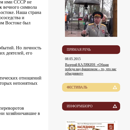
ном ими СССР не
ак вечного символа
остоке. Наша страна
ососедства и
ом Востоке был
событий. Но личность
ПРЯМАЯ РЕЧЬ
х деятелей, его
08.05.2015
Валерий КАЛЯКИН: «Общая
победа над фашизмом – то, что нас
объединяет»
матических отношений
которых непонятных
ФЕСТИВАЛЬ
История
Лауреаты
ИНФОРМБЮРО
 переворотов
 ни хозяйничавшие в
Новости
Организационный комитет
Пресса о нас
Информация для участников