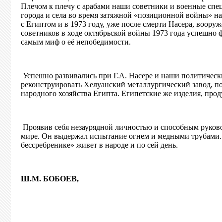
Плечом к плечу с арабами наши советники и военные спе
города и села во время затяжной «позиционной войны» на
с Египтом и в 1973 году, уже после смерти Насера, воор
советников в ходе октябрьской войны 1973 года успешно 
самым миф о её непобедимости.
Успешно развивались при Г.А. Насере и наши политическ
реконструировать Хелуанский металлургический завод, п
народного хозяйства Египта. Египетские же изделия, про
Проявив себя незаурядной личностью и способным руково
мире. Он выдержал испытание огнем и медными трубами. 
бессребренике» живет в народе и по сей день.
Ш.М. БОБОЕВ,