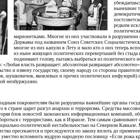
убеждаешься
нынешние т
демократич
постсоветск
редким иск
политическ
марионетками. Многие из них участвовали в разрушении
Державы под названием Союз Советских Социалистическ
многие из них канули в Лету и мало кто о них теперь всп
из ныне живущих политических перевертышей без стыда 
поднимают голову, пытаясь выбраться из политического н
 «Любая власть развращает: абсолютная развращает абсолютно».
ьство и измену государству, своему народу со стороны правител
ов, шушкевичов, яковлевых и прочих политических инфузорий) с
ой необуржуазии.
западным покровителям были разрушены важнейшие органы госу
го в стране царит разгул анархии и терроризма. Средства массо
овторяя блок новостей заокеанских информационных компаний, о
бороться с террористами, как в Израиле. Тем самым сравнивают
социально-политической нестабильностью на Северном Кавказе. 
жестко пресекаются и преследуются по закону вплоть до примене
 уместно вспомнить мудрую народную пословицу «Если рожа кри