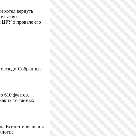
н хотел вернуть
тельство
 ЦРУ о провале его
отовсюду. Собранные
го 610 фунтов.
 каких-то тайных
 на Египет и вышли к
многие