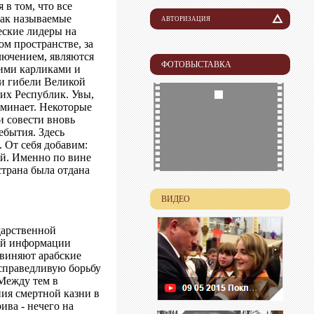
 в том, что все
ак называемые
АВТОРИЗАЦИЯ
еские лидеры на
Логин
ом пространстве, за
лючением, являются
ФОТОВЫСТАВКА
ими карликами и
Пароль
 и гибели Великой
их Республик. Увы,
оминает. Некоторые
и совести вновь
ебытия. Здесь
 От себя добавим:
ей. Именно по вине
трана была отдана
ВИДЕО
дарственной
вой информации
бвиняют арабские
 справедливую борьбу
Между тем в
ния смертной казни в
ва - нечего на