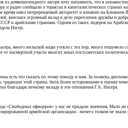
ов из демкошизоидного лагеря хочу напомнить, что в ненавист
ору и радио сообщали о терактах в капиталистических странах к
ое время имел непререкаемый авторитет и влияние на Ближнем В
узей, внесших огромный вклад в дело укрепления дружбы и добр
СССР и арабскими странами. Одним из таких лидеров на Арабск
дель Насер.
асера, много нильской воды утекло с тех пор, много отшумело 
е от посмертной участи многих иных постсоветских политически
роны есть что сказать по этому поводу и нам. За полвека дипло
и, традиции этой страны, быть более осторожными в оценке не
ени благодаря личному вкладу в эти отношения Г.А. Насера.
года «Свободных офицеров» у нас не придали значения. Мало ли
пирированной армейской организации - ничего толком не знали