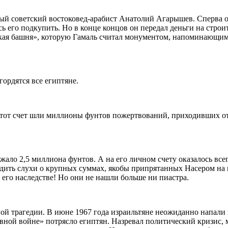
ный советский востоковед-арабист Анатолий Агарышев. Сперва о
сь его подкупить. Но в конце концов он передал деньги на строи
кая башня», которую Гамаль считал монументом, напоминающим
ордятся все египтяне.
а этот счет шли миллионы фунтов пожертвований, приходивших 
ежало 2,5 миллиона фунтов. А на его личном счету оказалось все
одить слухи о крупных суммах, якобы припрятанных Насером на
 его наследстве! Но они не нашли больше ни пиастра.
ой трагедии. В июне 1967 года израильтяне неожиданно напали
вной войне» потрясло египтян. Назревал политический кризис, 