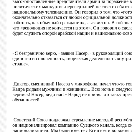
высокопоставленные представители армии за поражение в
политических манкуртов-перевертышей не снял с себя отве
национальному телевидению. Он говорил о том, что «гото
окончательно отказаться от любой официальной должности
работать, как обычный гражданин», - заявил он. В той зна
что «революция не кончается на этом». Он говорил о сдела
будет служить опорой арабской нации и национально-осв
«Я безгранично верю, - заявил Насер, - в руководящий со
единство и сплоченность; творческая деятельность внутри
стране».
Диктор, сменивший Насера у микрофона, начал что-то го
Каира рыдали мужчины и женщины... Всю ночь и следующ
вернись! Насер, веди нас!» Народ не принял отставку пр
обязанностей.
Советский Союз поддержал стремление молодой республик
он национализировал компанию Суэцкого канала, когда он
национализацией. Мы были вместе с Египтом и во время и