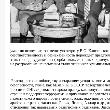
уместно вспомнить знаменитую остроту В.О. Ключевского:
безответственность и безнаказанность порождает предател
этих господ иудушкиных (горбачевых, ельциных, кравчук
на разграбление ненасытным стаям хищников криминальн
Благодаря их лизоблюдству и стараниям угодить своим 
безопасности, такие, как МВД и КГБ СССР, вследствие че
России и СНГ, скрывая от народа правду, как попугаи п
страны в поддержке терроризма и призывают нас учиться 
палестинского народа против сионистских оккупантов с 
арабских странах, таких как Сирия, Ливия, Алжир и др., 
отношении так называемых религиозных радикалов. Здесь