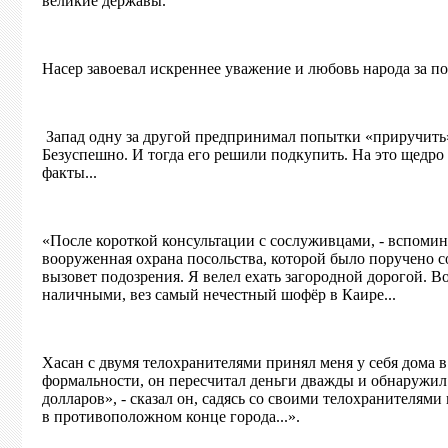
великие державы.
Насер завоевал искреннее уважение и любовь народа за п
Запад одну за другой предпринимал попытки «приручить»
Безуспешно. И тогда его решили подкупить. На это щедро
факты...
«После короткой консультации с сослуживцами, - вспомин
вооруженная охрана посольства, которой было поручено 
вызовет подозрения. Я велел ехать загородной дорогой. В
наличными, вез самый нечестный шофёр в Каире...
Хасан с двумя телохранителями принял меня у себя дома в
формальности, он пересчитал деньги дважды и обнаружил 
долларов», - сказал он, садясь со своими телохранителям
в противоположном конце города...».