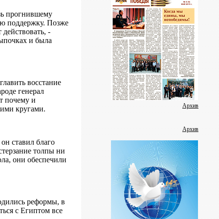
Фотогалерея
Дневник фестиваля
зь прогнившему
ую поддержку. Позже
Аудиоролики
действовать, -
цыпочках и была
Видеогалерея
Пресс-релизы
Школа журналистики
главить восстание
В помощь защитнику отечества
ароде генерал
т почему и
Методичка
Архив
кими кругами.
Социальные ролики
Архив
Аналитика
 он ставил благо
стерзание толпы ни
Газета
ола, они обеспечили
одились реформы, в
ться с Египтом все