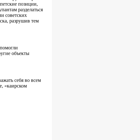
ипетские позиции,
упантам разделаться
ии советских
ска, разрушив тем
 помогли
ругие объекты
ажать себя во всем
е, «каирском