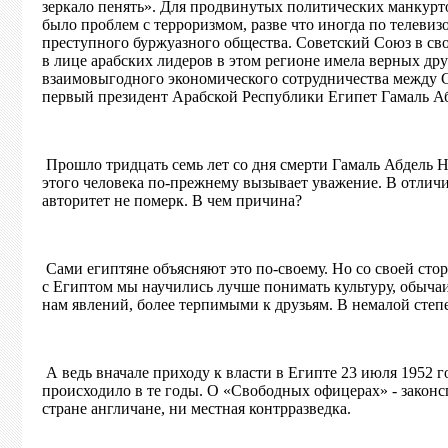
зеркало пенять». Для продвинутых политических манкурт
было проблем с терроризмом, разве что иногда по телевиз
преступного буржуазного общества. Советский Союз в св
в лице арабских лидеров в этом регионе имела верных др
взаимовыгодного экономического сотрудничества между 
первый президент Арабской Республики Египет Гамаль Аб
Прошло тридцать семь лет со дня смерти Гамаль Абдель Н
этого человека по-прежнему вызывает уважение. В отличи
авторитет не померк. В чем причина?
Сами египтяне объясняют это по-своему. Но со своей сто
с Египтом мы научились лучше понимать культуру, обыча
нам явлений, более терпимыми к друзьям. В немалой степ
А ведь вначале приходу к власти в Египте 23 июля 1952 
происходило в те годы. О «Свободных офицерах» - законс
стране англичане, ни местная контрразведка.