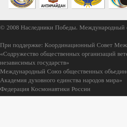
© 2008 Наследники Победы. Международный 
При поддержке: Координационный Совет Меж
«Содружество общественных организаций вете
независимых государств»
Международный Союз общественных объедин
Академия духовного единства народов мира»
Федерация Космонавтики России