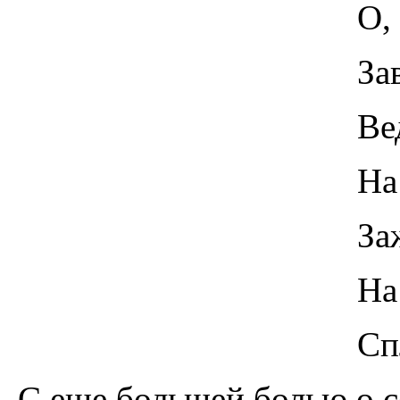
О, Боже, всп
Заводы - не 
Ведь их в по
На землю бр
Зажав в ладо
На всех Ру
Сплошной че
С еще большей болью о 