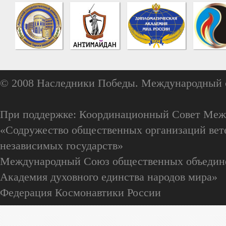
© 2008 Наследники Победы. Международный 
При поддержке: Координационный Совет Меж
«Содружество общественных организаций вете
независимых государств»
Международный Союз общественных объедин
Академия духовного единства народов мира»
Федерация Космонавтики России