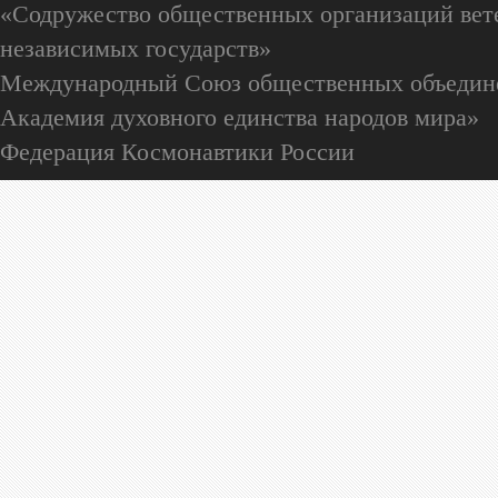
«Содружество общественных организаций вете
независимых государств»
Международный Союз общественных объедин
Академия духовного единства народов мира»
Федерация Космонавтики России