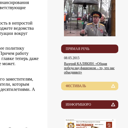
финансирования
ответствующие
сть в непростой
бюджете ведомства
итуации вокруг
 ее политику
ПРЯМАЯ РЕЧЬ
 Причем работу
 главке теперь даже
08.05.2015
е может.
Валерий КАЛЯКИН: «Общая
победа над фашизмом – то, что нас
объединяет»
го заместителям,
атели, которым
ФЕСТИВАЛЬ
т десятилетиями. А
История
Лауреаты
ИНФОРМБЮРО
Новости
Организационный комитет
Пресса о нас
Информация для участников