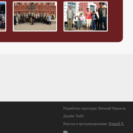
Разработка структуры: Виталий Черкасов,
Дизайн: NaSh
Верстка и программирование:
Бурый Д.