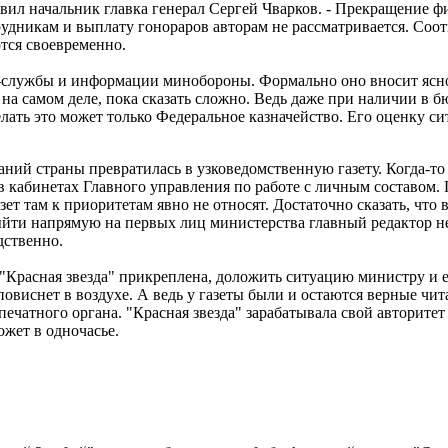
вил начальник главка генерал Сергей Чварков. - Прекращение 
отрудникам и выплату гонораров авторам не рассматривается. Со
тся своевременно.
с-службы и информации минобороны. Формально оно вносит ясно
на самом деле, пока сказать сложно. Ведь даже при наличии в 
делать это может только Федеральное казначейство. Его оценку с
аний страны превратилась в узковедомственную газету. Когда-то
 в кабинетах Главного управления по работе с личным составом.
т там к приоритетам явно не относят. Достаточно сказать, что в
йти напрямую на первых лиц министерства главный редактор н
дственно.
 "Красная звезда" прикреплена, доложить ситуацию министру и е
овиснет в воздухе. А ведь у газеты были и остаются верные чит
о печатного органа. "Красная звезда" зарабатывала свой авторите
жет в одночасье.