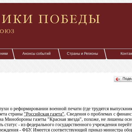
тники
Анонсы событий
Страны и Регионы
Конта
Поде
слухи о реформировании военной печати (где трудятся выпуск
азета страны
"Российская газета"
. Сведения о проблемах с финан
на Минобороны газеты "Красная звезда", похоже, не лишены осн
ь статус - из федерального государственного учреждения перейт
еждения - ФБУ. Имеется соответствующий приказ министра обо