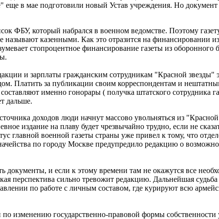
е" еще в мае подготовили новый Устав учреждения. Но документ 
ок ФБУ, который набрался в военном ведомстве. Поэтому газету
е называют казенными. Как это отразится на финансировании 
азумевает стопроцентное финансирование газеты из оборонного 
ы.
акции и зарплаты гражданским сотрудникам "Красной звезды" э
ом. Платить за публикации своим корреспондентам и нештатны
 составляют именно гонорары ( получка штатского сотрудника газ
ет дальше.
сточника доходов люди начнут массово увольняться из "Красной
евное издание на плаву будет чрезвычайно трудно, если не сказа
ус главной военной газеты страны уже привел к тому, что отде
начейства по городу Москве предупредило редакцию о возможн
ть документы, и если к этому времени там не окажутся все необ
 такая перспектива сильно тревожит редакцию. Дальнейшая судьб
авлении по работе с личным составом, где курируют всю армейс
й по изменению государственно-правовой формы собственности