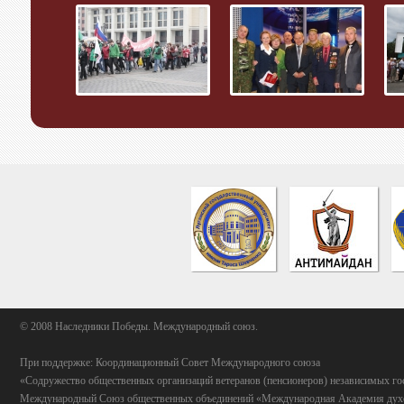
© 2008 Наследники Победы. Международный союз.
При поддержке: Координационный Совет Международного союза
«Содружество общественных организаций ветеранов (пенсионеров) независимых го
Международный Союз общественных объединений «Международная Академия духо