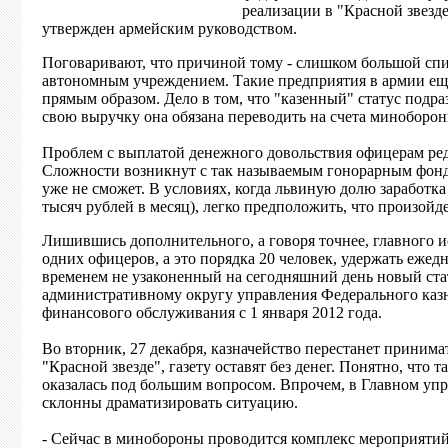
реализации в "Красной звезд
утвержден армейским руководством.
Поговаривают, что причиной тому - слишком большой спис
автономным учреждением. Такие предприятия в армии ещ
прямым образом. Дело в том, что "казенный" статус подр
свою выручку она обязана переводить на счета миноборон
Проблем с выплатой денежного довольствия офицерам ред
Сложности возникнут с так называемым гонорарным фонд
уже не сможет. В условиях, когда львиную долю заработка
тысяч рублей в месяц), легко предположить, что произойд
Лишившись дополнительного, а говоря точнее, главного и
одних офицеров, а это порядка 20 человек, удержать ежедн
временем не узаконенный на сегодняшний день новый стат
административному округу управления Федерального каз
финансового обслуживания с 1 января 2012 года.
Во вторник, 27 декабря, казначейство перестанет принима
"Красной звезде", газету оставят без денег. Понятно, что
оказалась под большим вопросом. Впрочем, в Главном упр
склонны драматизировать ситуацию.
- Сейчас в минобороны проводится комплекс мероприяти