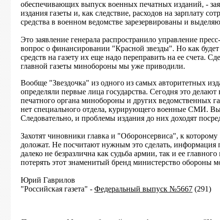
обеспечивающих выпуск военных печатных изданий, - зая
издания газеты и, как следствие, расходов на зарплату с
средства в военном ведомстве зарезервированы и выделяю
Это заявление генерала распространило управление прес
вопрос о финансировании "Красной звезды". Но как будет 
средств на газету их еще надо переправить на ее счета. С
главной газеты минобороны мы уже приводили.
Вообще "Звездочка" из одного из самых авторитетных изд
определяли первые лица государства. Сегодня это делают
печатного органа минобороны и других ведомственных газе
нет специального отдела, курирующего военные СМИ. Вы
Следовательно, и проблемы издания до них доходят посре
Захотят чиновники главка и "Оборонсервиса", к которому
доложат. Не посчитают нужным это сделать, информация п
далеко не безразлична как судьба армии, так и ее главног
потерять этот знаменитый бренд министерство обороны мо
Юрий Гаврилов
"Российская газета" -
Федеральный выпуск №5667
(291)