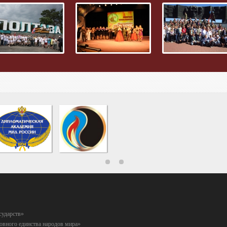
сударств»
вного единства народов мира»