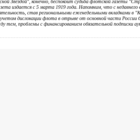
сной Звездой", конечно, беспокоит судьба флотской газеты "С
газета издается с 5 марта 1919 года. Напомним, что с недавнего
ятельность, став региональными еженедельными вкладками в "
учетом дислокации флота в отрыве от основной части России б
у тем, проблемы с финансированием обязательной подписки аук