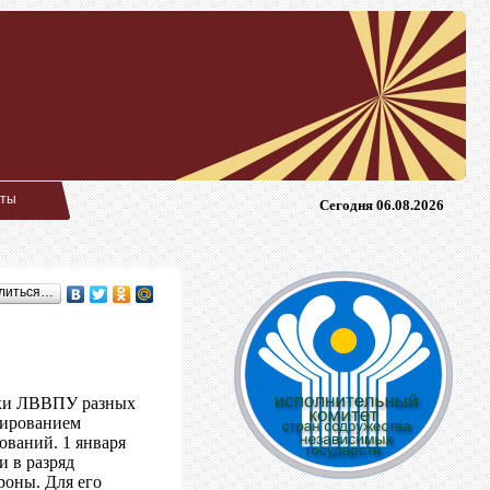
кты
Сегодня 06.08.2026
литься…
ники ЛВВПУ разных
сированием
ований. 1 января
и в разряд
роны. Для его