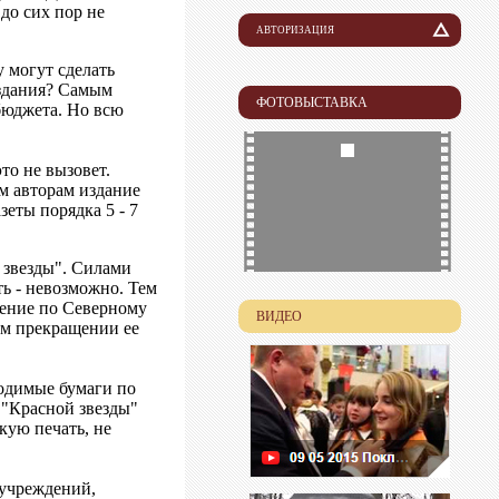
до сих пор не
АВТОРИЗАЦИЯ
Логин
 могут сделать
издания? Самым
ФОТОВЫСТАВКА
бюджета. Но всю
Пароль
то не вызовет.
м авторам издание
еты порядка 5 - 7
 звезды". Силами
ть - невозможно. Тем
ление по Северному
ВИДЕО
ом прекращении ее
ходимые бумаги по
а "Красной звезды"
кую печать, не
 учреждений,