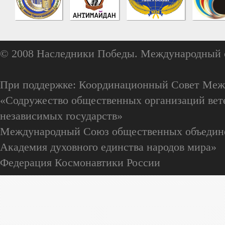
© 2008 Наследники Победы. Международный 
При поддержке: Координационный Совет Меж
«Содружество общественных организаций вете
независимых государств»
Международный Союз общественных объедин
Академия духовного единства народов мира»
Федерация Космонавтики России