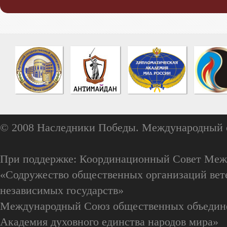
© 2008 Наследники Победы. Международный 
При поддержке: Координационный Совет Меж
«Содружество общественных организаций вете
независимых государств»
Международный Союз общественных объедин
Академия духовного единства народов мира»