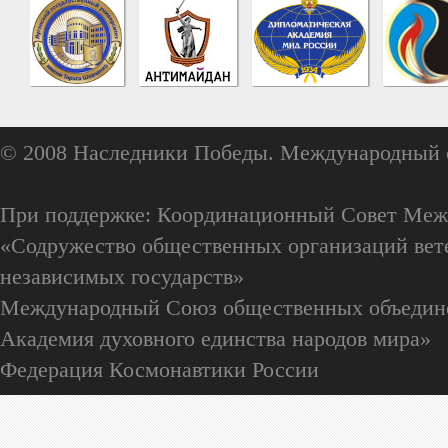
© 2008 Наследники Победы. Международный 
При поддержке: Координационный Совет Меж
«Содружество общественных организаций вете
независимых государств»
Международный Союз общественных объедин
Академия духовного единства народов мира»
Федерация Космонавтики России