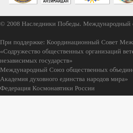
© 2008 Наследники Победы. Международный 
При поддержке: Координационный Совет Меж
«Содружество общественных организаций вете
независимых государств»
Международный Союз общественных объедин
Академия духовного единства народов мира»
Федерация Космонавтики России