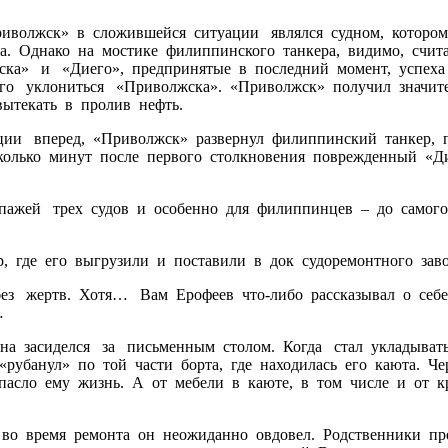
волжск» в сложившейся ситуации являлся судном, которому
а. Однако на мостике филиппинского танкера, видимо, счи
ка» и «Диего», предпринятые в последний момент, успеха
о уклониться «Приволжска». «Приволжск» получил значит
вытекать в пролив нефть.
и вперед, «Приволжск» развернул филиппинский танкер, п
колько минут после первого столкновения поврежденный «Д
жей трех судов и особенно для филиппинцев – до самого 
вения пожара.
где его выгрузили и поставили в док судоремонтного заво
 жертв. Хотя… Вам Ерофеев что-либо рассказывал о себе?
…
 засиделся за письменным столом. Когда стал укладывать
рубанул» по той части борта, где находилась его каюта. Че
пасло ему жизнь. А от мебели в каюте, в том числе и от кр
во время ремонта он неожиданно овдовел. Родственники пр