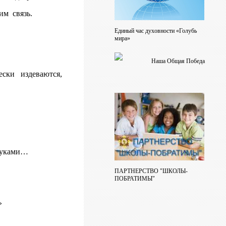
м связь.
Единый час духовности «Голубь
мира»
Наша Общая Победа
ски издеваются,
руками…
ПАРТНЕРСТВО "ШКОЛЫ-
ПОБРАТИМЫ"
»