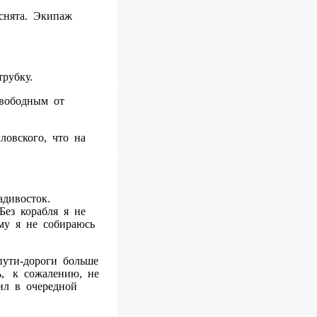
снята. Экипаж
рубку.
свободным от
ловского, что на
дивосток.
Без корабля я не
му я не собираюсь
ути-дороги больше
ь, к сожалению, не
ил в очередной