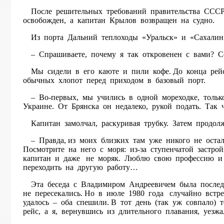
После решительных требований правительства СССР 1
освобожден, а капитан Крылов возвращен на судно.
Из порта Дальний теплоходы «Уральск» и «Сахали
– Спрашиваете, почему я так откровенен с вами? Сей
Мы сидели в его каюте и пили кофе. До конца рейса 
обычных хлопот перед приходом в базовый порт.
– Во-первых, мы учились в одной мореходке, только 
Украине. От Брянска он недалеко, рукой подать. Так
Капитан замолчал, раскуривая трубку. Затем продол
– Правда, из моих близких там уже никого не остало
Посмотрите на него с моря: из-за ступенчатой застр
капитан и даже не моряк. Люблю свою профессию и м
переходить на другую работу…
Эта беседа с Владимиром Андреевичем была последн
не пересекались. Но в июле 1980 года случайно встр
удалось – оба спешили. В тот день (так уж совпало)
рейс, а я, вернувшись из длительного плавания, уезж