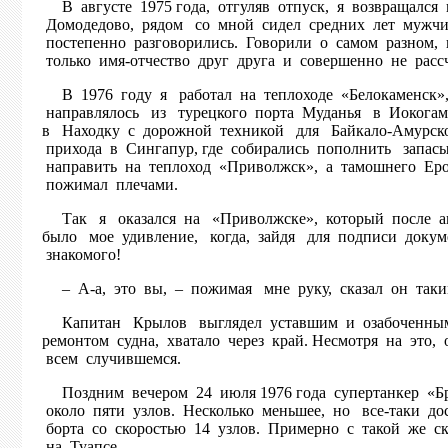
В августе 1975 года, отгуляв отпуск, я возвращался 
Домодедово, рядом со мной сидел средних лет мужчин
постепенно разговорились. Говорили о самом разном, 
только имя-отчество друг друга и совершенно не расс
В 1976 году я работал на теплоходе «Белокаменск»
направлялось из турецкого порта Муданья в Иокога
в Находку с дорожной техникой для Байкало-Амурской
прихода в Сингапур, где собирались пополнить запасы
направить на теплоход «Приволжск», а тамошнего Еро
пожимал плечами.
Так я оказался на «Приволжске», который после а
было мое удивление, когда, зайдя для подписи докум
знакомого!
– А-а, это вы, – пожимая мне руку, сказал он таким
Капитан Крылов выглядел уставшим и озабоченным.
ремонтом судна, хватало через край. Несмотря на это
всем случившемся.
Поздним вечером 24 июля 1976 года супертанкер «Бр
около пяти узлов. Несколько меньшее, но все-таки д
борта со скоростью 14 узлов. Примерно с такой же с
на Туапсе.