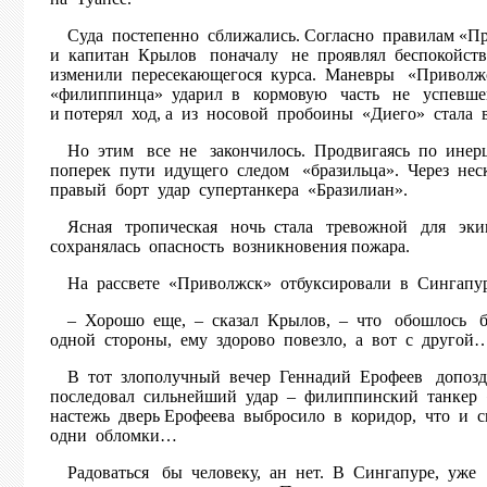
Суда постепенно сближались. Согласно правилам «При
и капитан Крылов поначалу не проявлял беспокойств
изменили пересекающегося курса. Маневры «Приволжс
«филиппинца» ударил в кормовую часть не успевшег
и потерял ход, а из носовой пробоины «Диего» стала 
Но этим все не закончилось. Продвигаясь по инерци
поперек пути идущего следом «бразильца». Через нес
правый борт удар супертанкера «Бразилиан».
Ясная тропическая ночь стала тревожной для экипа
сохранялась опасность возникно
На рассвете «Приволжск» отбуксировали в Сингапур, 
– Хорошо еще, – сказал Крылов, – что обошлось без
одной стороны, ему здорово повезло, а вот с другой
В тот злополучный вечер Геннадий Ерофеев допоздна
последовал сильнейший удар – филиппинский танкер «
настежь дверь Ерофеева выбросило в коридор, что и с
одни обломки…
Радоваться бы человеку, ан нет. В Сингапуре, уже 