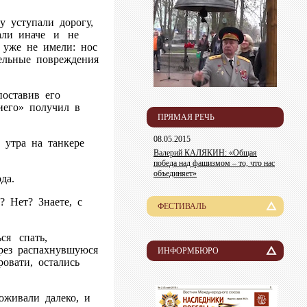
 уступали дорогу,
тали иначе и не
 уже не имели: нос
ельные повреждения
оставив его
иего» получил в
ПРЯМАЯ РЕЧЬ
08.05.2015
утра на танкере
Валерий КАЛЯКИН: «Общая
победа над фашизмом – то, что нас
объединяет»
да.
 Нет? Знаете, с
ФЕСТИВАЛЬ
История
ся спать,
рез распахнувшуюся
Лауреаты
ИНФОРМБЮРО
овати, остались
Новости
Организационный комитет
Пресса о нас
Информация для участников
оживали далеко, и