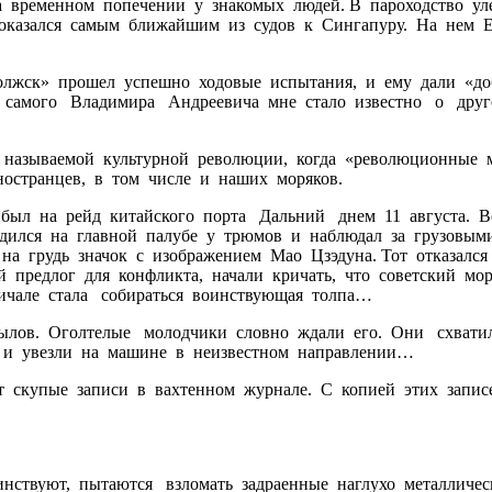
а временном попечении у знакомых людей. В пароходство уле
 оказался самым ближайшим из судов к Сингапуру. На нем 
лжск» прошел успешно ходовые испытания, и ему дали «до
от самого Владимира Андреевича мне стало известно о дру
называемой культурной революции, когда «революционные 
остранцев, в том числе и наших моряков.
ибыл на рейд китайского порта Дальний днем 11 августа. 
дился на главной палубе у трюмов и наблюдал за грузовым
а грудь значок с изображением Мао Цзэдуна. Тот отказался
й предлог для конфликта, начали кричать, что советский м
ричале стала собираться воинствующая толпа…
ов. Оголтелые молодчики словно ждали его. Они схватил
) и увезли на машине в неизвестном направлении…
скупые записи в вахтенном журнале. С копией этих запис
ствуют, пытаются взломать задраенные наглухо металличес