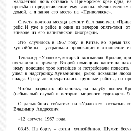
малолетняя дочь осталась в Приморском крае одна, н
просьба о предоставлении ему замены. «Белокаменск»
домой, а я занял его место на «Приволжске».
Спустя полтора месяца ремонт был закончен. «Приво
рейс. И уже в рейсе в один из вечеров опять-таки 
эпизоде из его капитанской биографии.
Это случилось в 1967 году в Китае, во время так 
хунвэйбины – устраивали провокации в отношении ин
Теплоход «Уральск», который возглавлял Крылов, пр
поставили к причалу. Второй помощник капитана нахо
нему подошли трое китайцев и потребовали повесить н
ушел в надстройку. Хунвэйбины, рьяно искавшие любо
вождя. Сразу же прекратились грузовые работы, на п
Чтобы разрядить обстановку, на палубу вышел Крыл
(небывалый случай в истории мирового судоходства!
О дальнейших событиях на «Уральске» рассказывают 
Владимир Андреевич.
«12 августа 1967 года.
08.45. На борту – сотни хунвэйбинов. Шумят, бесчин