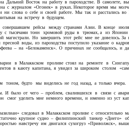
на Дальний Восток на работу в пароходстве. В самолете, в
а с журналом «Огонек» в руках. Некоторое время мы молча
и ни слова о себе и своей работе. Мы так и расстались во 
читывая на встречу в будущем.
, совершавшем рейсы между странами Азии. В конце июл
му с тысячами тонн хромовой руды в трюмах, а из Японии
 магистрали. Но завершить этот рейс мне не довелось. За н
 пресной воды, из пароходства поступило указание о кадро
феева – на «Белокаменск». О причинах не сообщалось, и д
варии в Малаккском проливе стоял на ремонте в Сингапу
ентов в каюту капитана, я увидел за широким столом «сам
 тоном, будто мы виделись не год назад, а только вчера.
 И было от чего – проблем, свалившихся в связи с авар
, он смог уделить мне немного времени, и именно из уст ка
азилиан» следовал в Малаккском проливе с относительно м
остаточно крупное судно – филиппинский танкер «Диего» об
коростью навстречу им двигался сухогруз «Приволжск», вы