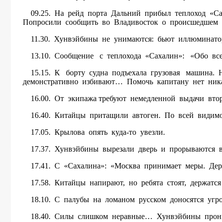
09.25. На рейд порта Дальний прибыл теплоход «Сах
Попросили сообщить во Владивосток о происшедшем (
11.30. Хунвэйбины не унимаются: бьют иллюминато
13.10. Сообщение с теплохода «Сахалин»: «Обо все
15.15. К борту судна подъехала грузовая машина. Н
демонстративно избивают… Помочь капитану нет ни
16.00. От экипажа требуют немедленной выдачи вто
16.40. Китайцы притащили автоген. По всей видимост
17.05. Крылова опять куда-то увезли.
17.37. Хунвэйбины вырезали дверь и прорываются в
17.41. С «Сахалина»: «Москва принимает меры. Держ
17.58. Китайцы напирают, но ребята стоят, держатс
18.10. С палубы на ломаном русском доносятся угро
18.40. Силы слишком неравные… Хунвэйбины прони