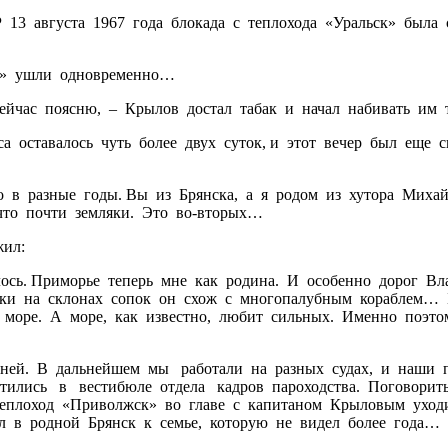
3 августа 1967 года блокада с теплохода «Уральск» была 
н» ушли одновременно…
час поясню, – Крылов достал табак и начал набивать им т
оставалось чуть более двух суток, и этот вечер был еще 
в разные годы. Вы из Брянска, а я родом из хутора Михай
 что почти земляки. Это во-вторых…
жил:
сь. Приморье теперь мне как родина. И особенно дорог Вла
ойки на склонах сопок он схож с многопалубным кораблем… 
оре. А море, как известно, любит сильных. Именно поэто
ей. В дальнейшем мы работали на разных судах, и наши п
етились в вестибюле отдела кадров пароходства. Поговорит
 теплоход «Приволжск» во главе с капитаном Крыловым уход
ал в родной Брянск к семье, которую не видел более года…