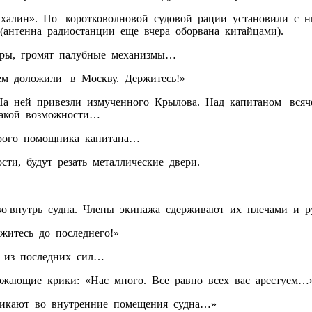
алин». По коротковолновой судовой рации установили с ни
антенна радиостанции еще вчера оборвана китайцами).
ры, громят палубные механизмы…
м доложили в Москву. Держитесь!»
а ней привезли измученного Крылова. Над капитаном всяче
какой возможности…
рого помощника капитана…
и, будут резать металлические двери.
о внутрь судна. Члены экипажа сдерживают их плечами и 
итесь до последнего!»
я из последних сил…
жающие крики: «Нас много. Все равно всех вас арестуем…
кают во внутренние помещения судна…»