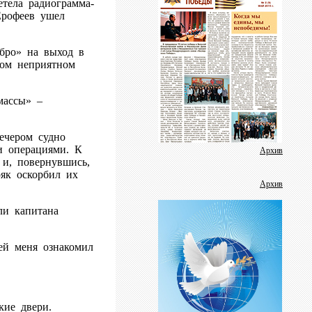
тела радиограмма-
Фотогалерея
Дневник фестиваля
Ерофеев ушел
Аудиоролики
бро» на выход в
Видеогалерея
гом неприятном
Пресс-релизы
массы» –
Школа журналистики
В помощь защитнику отечества
Вечером судно
и операциями. К
Методичка
Архив
 и, повернувшись,
Социальные ролики
оряк оскорбил их
Архив
Аналитика
и капитана
Газета
ей меня ознакомил
кие двери.