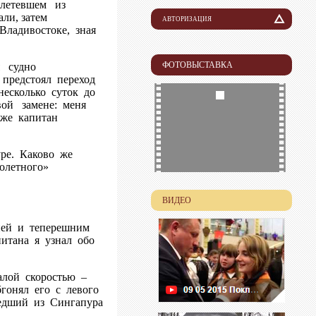
ылетевшем из
ли, затем
АВТОРИЗАЦИЯ
Владивостоке, зная
Логин
ФОТОВЫСТАВКА
я судно
 предстоял переход
Пароль
есколько суток до
вой замене: меня
аже капитан
ре. Каково же
олетного»
ВИДЕО
ией и теперешним
питана я узнал обо
алой скоростью –
гонял его с левого
шедший из Сингапура