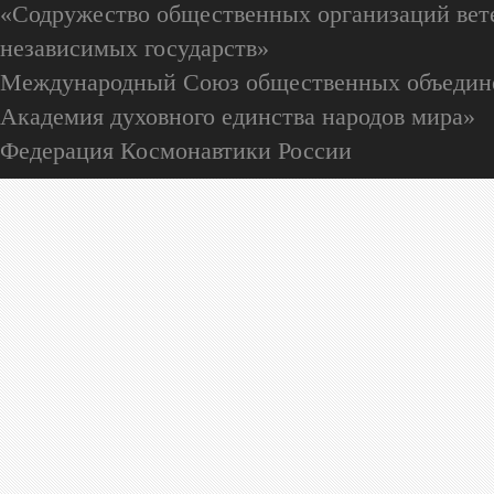
«Содружество общественных организаций вете
независимых государств»
Международный Союз общественных объедин
Академия духовного единства народов мира»
Федерация Космонавтики России