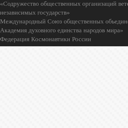
«Содружество общественных организаций вете
независимых государств»
Международный Союз общественных объедин
Академия духовного единства народов мира»
Федерация Космонавтики России