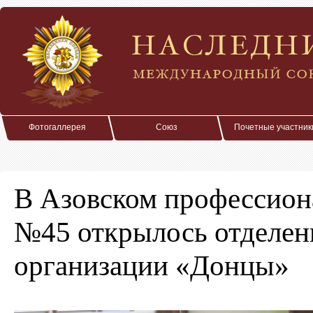
Фотогаллерея
Союз
Почетные участник
В Азовском профессио
№45 открылось отделен
организации «Донцы»