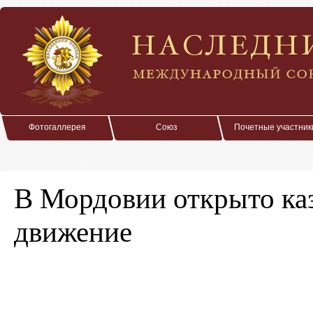
Фотогаллерея
Союз
Почетные участник
В Мордовии открыто каз
движение