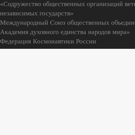
«Содружество общественных организаций вете
независимых государств»
Международный Союз общественных объедин
Академия духовного единства народов мира»
Федерация Космонавтики России