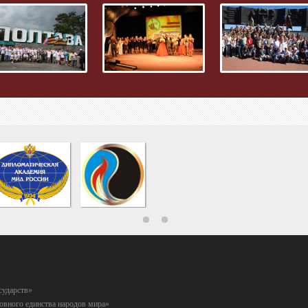
сударств»
вного единства народов мира»