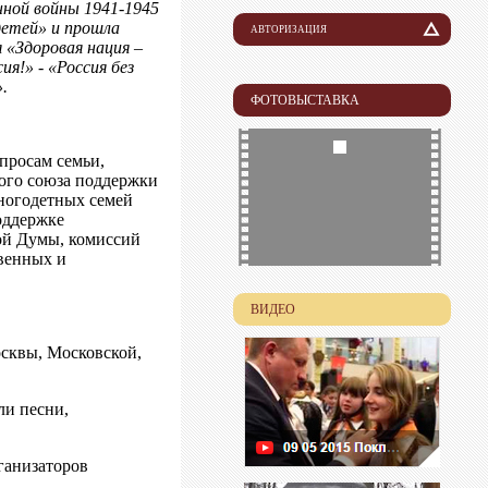
ной войны 1941-1945
 детей» и прошла
АВТОРИЗАЦИЯ
 «Здоровая нация –
Логин
ия!» - «Россия без
.
ФОТОВЫСТАВКА
Пароль
просам семьи,
ого союза поддержки
ногодетных семей
оддержке
ой Думы, комиссий
венных и
ВИДЕО
осквы, Московской,
ли песни,
ганизаторов