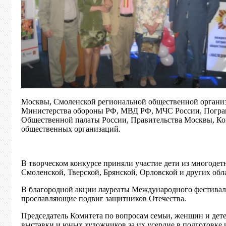
Москвы, Смоленской региональной общественной организ
Министерства обороны РФ, МВД РФ, МЧС России, Погра
Общественной палаты России
, Правительства Москвы, К
общественных организаций.
В творческом конкурсе приняли участие дети из многоде
Смоленской, Тверской, Брянской, Орловской и других об
В благородной акции лауреаты Международного фестивал
прославляющие подвиг защитников Отечества.
Председатель Комитета по вопросам семьи, женщин и дет
выставки и юных художников за их усердие в подготовке