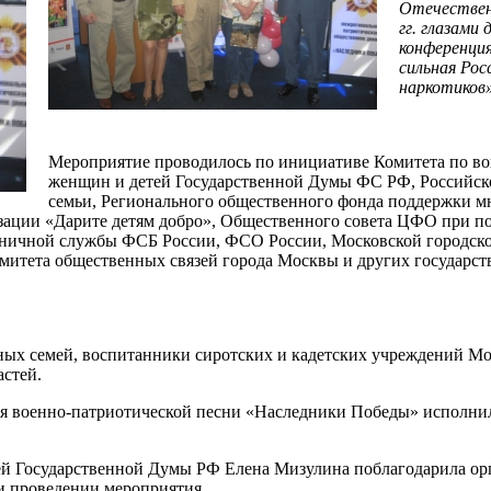
Отечествен
гг. глазами
конференция
сильная Росс
наркотиков»
Мероприятие проводилось по
инициативе Комитета по во
женщин и детей Государственной Думы ФС РФ, Российск
семьи, Регионального общественного фонда поддержки м
ации «Дарите детям добро», Общественного совета ЦФО при п
ничной службы ФСБ России, ФСО России, Московской городск
омитета общественных связей города Москвы
и других государст
тных семей, воспитанники сиротских и кадетских учреждений М
ластей.
я военно-патриотической песни «Наследники Победы» исполни
ей Государственной Думы
РФ Елена Мизулина поблагодарила ор
 и проведении мероприятия.