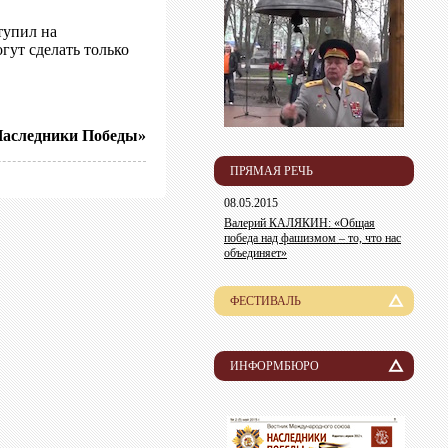
упил на
гут сделать только
аследники Победы»
ПРЯМАЯ РЕЧЬ
08.05.2015
Валерий КАЛЯКИН: «Общая
победа над фашизмом – то, что нас
объединяет»
ФЕСТИВАЛЬ
История
Лауреаты
ИНФОРМБЮРО
Новости
Организационный комитет
Пресса о нас
Информация для участников