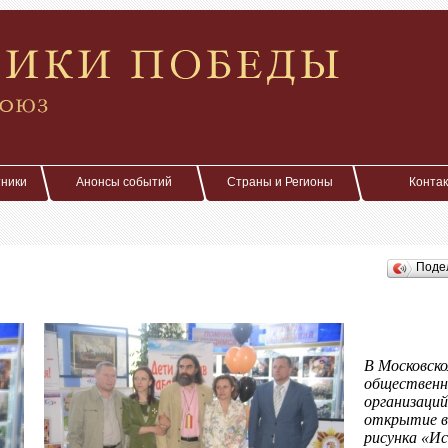
тники
Анонсы событий
Страны и Регионы
Конта
Поде
В
Московско
обществен
организаций
открытие
в
рисунка «
Ис