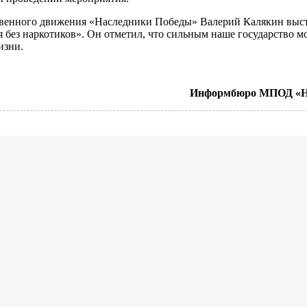
твенного движения «Наследники Победы» Валерий Калякин
выст
ия без наркотиков». Он отметил, что сильным наше государство мо
изни.
Информбюро МПОД «Н