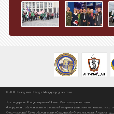
© 2008 Наследники Победы. Международный союз.
При поддержке: Координационный Совет Международного союза
«Содружество общественных организаций ветеранов (пенсионеров) независимых го
Международный Союз общественных объединений «Международная Академия духо