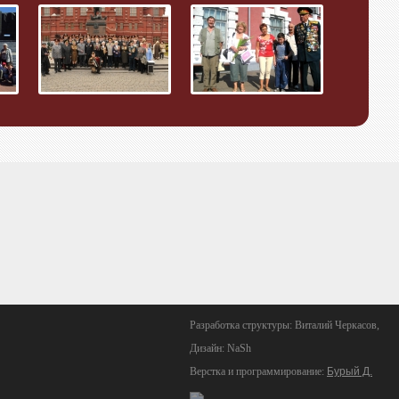
Разработка структуры: Виталий Черкасов,
Дизайн: NaSh
Верстка и программирование:
Бурый Д.