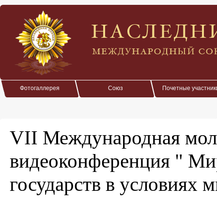
Фотогаллерея
Союз
Почетные участник
VII Международная мо
видеоконференция " Ми
государств в условиях 