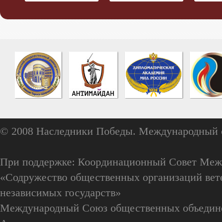
© 2008 Наследники Победы. Международный 
При поддержке: Координационный Совет Меж
«Содружество общественных организаций вете
независимых государств»
Международный Союз общественных объедин