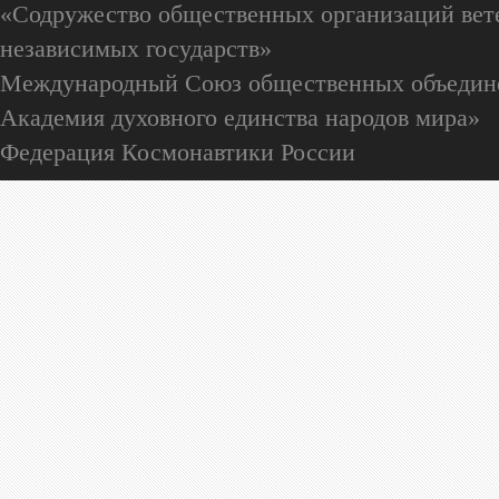
«Содружество общественных организаций вете
независимых государств»
Международный Союз общественных объедин
Академия духовного единства народов мира»
Федерация Космонавтики России