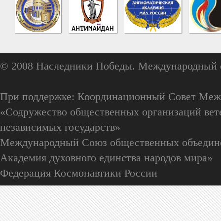
© 2008 Наследники Победы. Международный 
При поддержке: Координационный Совет Меж
«Содружество общественных организаций вете
независимых государств»
Международный Союз общественных объедин
Академия духовного единства народов мира»
Федерация Космонавтики России