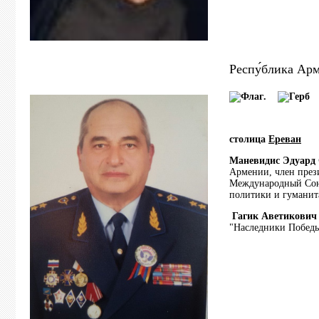
Респу́блика Арм
.
столица
Ереван
Маневидис Эдуард
Армении, член през
Международный Союз
политики и гумани
Гагик Аветикови
"Наследники Побед