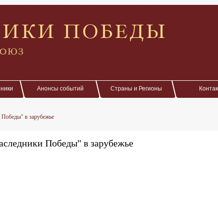
тники
Анонсы событий
Страны и Регионы
Конта
 Победы" в зарубежье
аследники Победы" в зарубежье