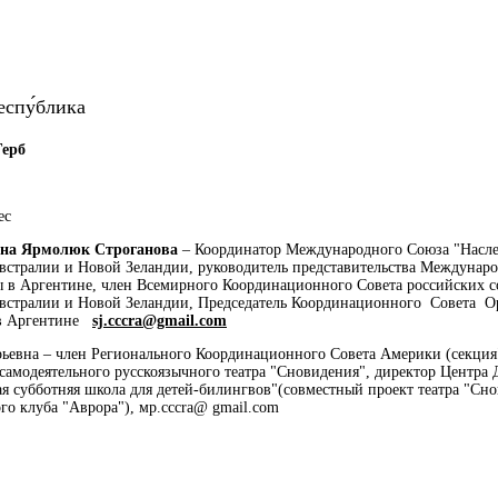
еспу́блика
ес
вна Ярмолюк Строганова
– Координатор Международного Союза "Насл
встралии и Новой Зеландии, руководитель представительства Междунар
 в Аргентине, член Всемирного Координационного Совета российских с
встралии и Новой Зеландии, Председатель Координационного Совета О
в Аргентине
sj.cccra@gmail.com
евна – член Регионального Координационного Совета Америки (секция
 самодеятельного русскоязычного театра "Сновидения", директор Центра
я субботняя школа для детей-билингвов"(совместный проект театра "Сно
го клуба "Аврора"), мp.cccra@ gmail.com