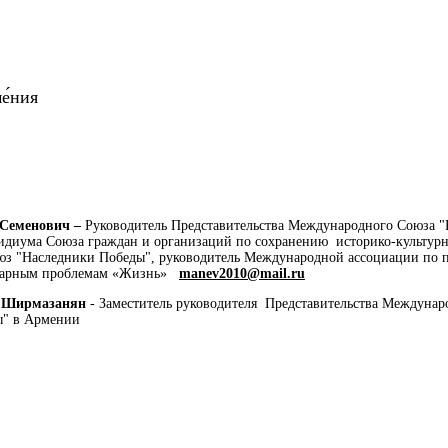
е́ния
 Семенович –
Руководитель Представительства Международного Союза 
идиума Союза граждан и организаций по сохранению историко-культурн
 "Наследники Победы", руководитель Международной ассоциации по п
тарным проблемам «Жизнь»
manev2010@mail.ru
ч Ширмазанян
- Заместитель руководителя Представительства Междунар
ы" в Армении