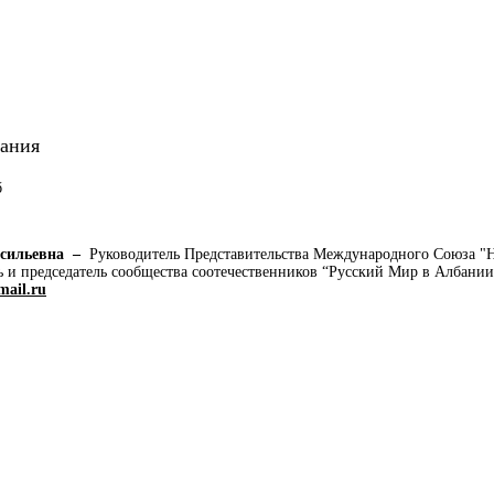
ания
асильевна –
Руководитель Представительства Международного Союза "
ь и председатель сообщества соотечественников “Русский Мир в Албани
mail.ru