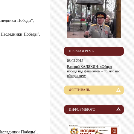
следники Победы",
"Наследники Победы",
ПРЯМАЯ РЕЧЬ
08.05.2015
Валерий КАЛЯКИН: «Общая
победа над фашизмом – то, что нас
объединяет»
ФЕСТИВАЛЬ
История
Лауреаты
ИНФОРМБЮРО
Новости
Организационный комитет
Пресса о нас
Информация для участников
Наследники Победы",