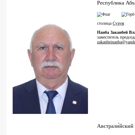
Республика Абх
столица
Сухум
Нанба Заканбей В
заместитель председ
zakanbeinanba@yande
Австрали́йский 