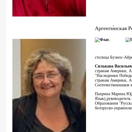
Аргенти́нская Р
.
столица Буэнос-Айр
Сильвана Василье
странам Америки, А
"Наследники Победы
странам Америки, А
Соотечественников 
Пахрина Марина Юрь
Язык),руководитель
Образования "Русска
белоруско-украинско