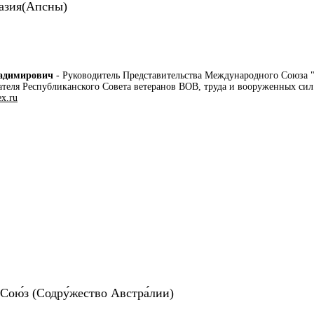
азия(Апсны)
ладимирович
- Руководитель Представительства Международного Союза 
ателя Республиканского Совета ветеранов ВОВ, труда и вооруженных сил
x.ru
Сою́з (Содру́жество Австра́лии)