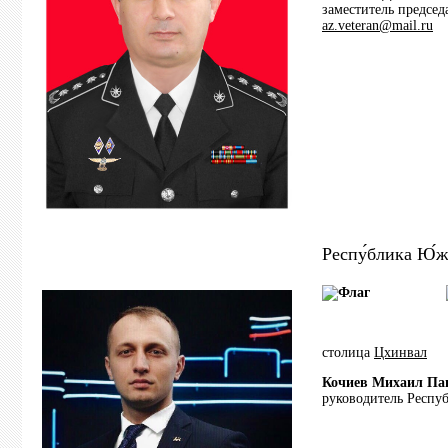
заместитель предсе
az.veteran@mail.ru
Респу́блика Ю́ж
столица
Цхинвал
Кочиев Михаил Па
руководитель Респу