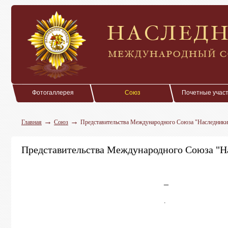
Фотогаллерея
Союз
Почетные учас
→
→
Главная
Союз
Представительства Международного Союза "Наследники
Представительства Международного Союза "Н
_
.