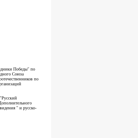
едники Победы" по
одного Союза
оотечественников по
рганизаций
"Русский
 Дополнительного
видения " и русско-