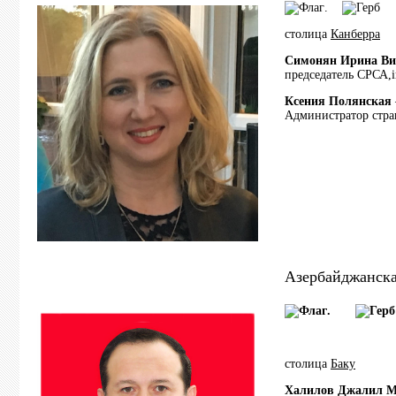
.
столица
Канберра
Симонян Ирина Ви
председатель СРСА,
Ксения Полянская
Администратор стр
Азербайджанска
.
столица
Баку
Халилов Джалил М