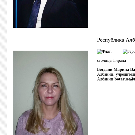
Республика Алб
.
столица Тирана
Богдани Марина В
Албании, учредител
Албании
botaruse@