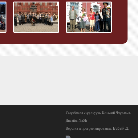
Разработка структуры: Виталий Черкасов,
Дизайн: NaSh
Верстка и программирование:
Бурый Д.