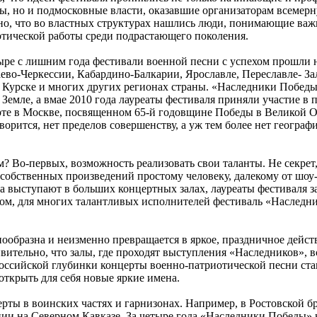
ы, но и подмосковные власти, оказавшие организаторам всемер
о, что во властных структурах нашлись люди, понимающие важ
тической работы среди подрастающего поколения.
ыре с лишним года фестивали военной песни с успехом прошли н
ево-Черкессии, Кабардино-Балкарии, Ярославле, Переславле- За
 Курске и многих других регионах страны. «Наследники Побед
Земле, а вмае 2010 года лауреаты фестиваля приняли участие в
рте в Москве, посвященном 65-й годовщине Победы в Великой О
ворится, нет пределов совершенству, а уж тем более нет географ
м? Во-первых, возможность реализовать свои таланты. Не секрет,
к собственных произведений простому человеку, далекому от шоу
та выступают в больших концертных залах, лауреаты фестиваля 
вом, для многих талантливых исполнителей фестиваль «Наслед
ообразна и неизменно превращается в яркое, праздничное дейст
вительно, что залы, где проходят выступления «Наследников», 
оссийской глубинки концерты военно-патриотической песни стан
ткрыть для себя новые яркие имена.
рты в воинских частях и гарнизонах. Например, в Ростовской б
ии на Северном Кавказе. За четыре года «Наследники Победы» 