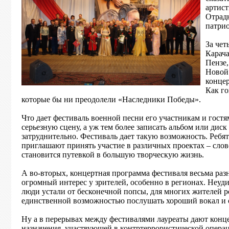
артист
Отрадн
патрио
За чет
Карача
Пензе,
Новой 
конце
Как го
которые бы ни преодолели «Наследники Победы».
Что дает фестиваль военной песни его участникам и гостя
серьезную сцену, а уж тем более записать альбом или дис
затруднительно. Фестиваль дает такую возможность. Ребя
приглашают принять участие в различных проектах – сло
становится путевкой в большую творческую жизнь.
А во-вторых, концертная программа фестиваля весьма разн
огромный интерес у зрителей, особенно в регионах. Неуди
люди устали от бесконечной попсы, для многих жителей р
единственной возможностью послушать хороший вокал и о
Ну а в перерывах между фестивалями лауреаты дают конце
назначения, участвующей в контртеррористической операц