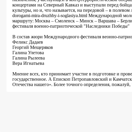
концертами на Северный Кавказ и выступали перед бойца
культуры, но и, что называется, на передовой – в полевом л
dorogami-mira-druzhby-i-soglasiya.html Международной м
маршруту: Москва – Смоленск – Минск – Варшава – Берли
фестиваля военно-патриотической "Наследники Победы" д
В состав жюри Международного фестиваля веонно-патрио
Феликс Дадаев
Георгий Мещеряков
Галина Улетова
Галина Рылеева
Вера Игнатьева
Мнение всех, кто принимает участие в подготовке и прове
государственное. А Епископ Петропавловский и Камчатск
Отечества нашего». Более точного определения, пожалуй, 