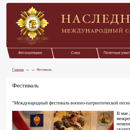
Фотогаллерея
Союз
Почетные учас
→
→
Главная
Фестиваль
Фестиваль
''Международный фестиваль военно-патриотической песн
В мае 
межре
немног
сказат