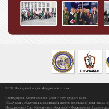
© 2008 Наследники Победы. Международный союз.
При поддержке: Координационный Совет Международного союза
«Содружество общественных организаций ветеранов (пенсионеров) независимых го
Международный Союз общественных объединений «Международная Академия духо