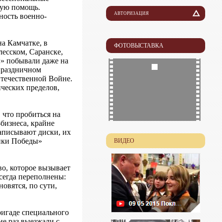
ную помощь.
АВТОРИЗАЦИЯ
ность военно-
Логин
а Камчатке, в
ФОТОВЫСТАВКА
лесском, Саранске,
Пароль
ы» побывали даже на
 праздничном
течественной Войне.
ических пределов,
 что пробиться на
-бизнеса, крайне
записывают диски, их
ники Победы»
ВИДЕО
во, которое вызывает
всегда переполнены:
овятся, по сути,
ригаде специального
не раз выезжали с