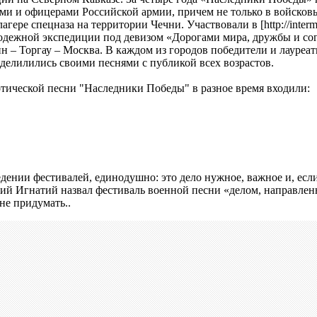
ми и офицерами Российской армии, причем не только в войсков
агере спецназа на территории Чечни. Участвовали в [http://intermi
олодежной экспедиции под девизом «Дорогами мира, дружбы и сог
н – Торгау – Москва. В каждом из городов победители и лауре
елилились своими песнями с публикой всех возрастов.
тической песни "Наследники Победы" в разное время входили:
дении фестивалей, единодушно: это дело нужное, важное и, есл
ий Игнатий назвал фестиваль военной песни «делом, направле
не придумать..