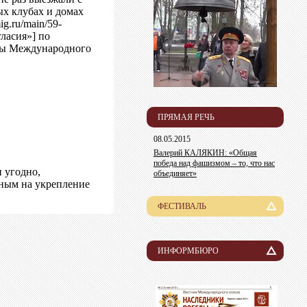
ых клубах и домах
g.ru/main/59-
ласия»] по
аты Международного
ПРЯМАЯ РЕЧЬ
08.05.2015
Валерий КАЛЯКИН: «Общая
победа над фашизмом – то, что нас
и угодно,
объединяет»
нным на укрепление
ФЕСТИВАЛЬ
История
Лауреаты
ИНФОРМБЮРО
Новости
Организационный комитет
Пресса о нас
Информация для участников