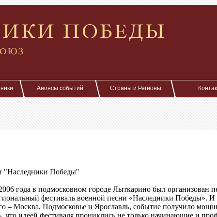
тники
Анонсы событий
Страны и Регионы
Конта
и "Наследники Победы''
2006 года в подмосковном городе Лыткарино был организован 
гиональный фестиваль военной песни «Наследники Победы». И 
о – Москва, Подмосковье и Ярославль, событие получило мощн
ь, что идеей фестиваля прониклись не только начинающие и пр