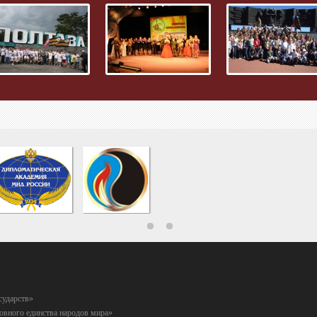
сударств»
вного единства народов мира»