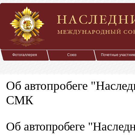
Фотогаллерея
Союз
Почетные участник
Об автопробеге "Насле
СМК
Об автопробеге "Насле