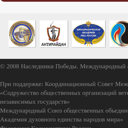
© 2008 Наследники Победы. Международный 
При поддержке: Координационный Совет Меж
«Содружество общественных организаций вете
независимых государств»
Международный Союз общественных объедин
Академия духовного единства народов мира»