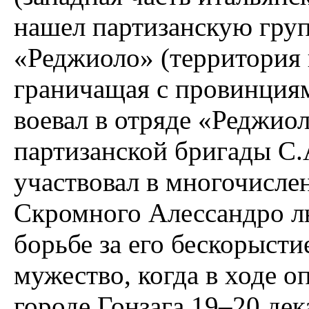
нашел партизанскую групп
«Реджиоло» (территория
граничащая с провинция
воевал в отряде «Реджио
партизанской бригады С
участвовал в многочисле
Скромного Алессандро л
борьбе за его бескорыстие
мужество, когда в ходе о
городе Гонзага 19–20 де