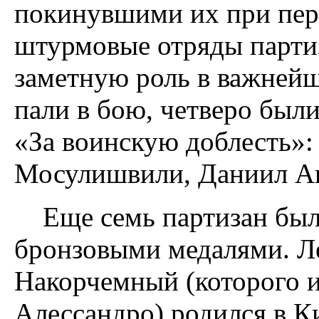
покинувшими их при пер
штурмовые отряды парти
заметную роль в важнейш
пали в бою, четверо был
«За воинскую доблесть»:
Мосулишвили, Даниил Ав
Еще семь партизан был
бронзовыми медалями. Л
Накорчемный (которого и
Алессандро) родился в Ки