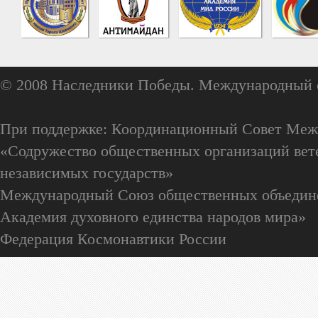
© 2008 Наследники Победы. Международный 
При поддержке: Координационный Совет Меж
«Содружество общественных организаций вете
независимых государств»
Международный Союз общественных объедин
Академия духовного единства народов мира»
Федерация Космонавтики России