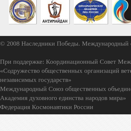
© 2008 Наследники Победы. Международный 
При поддержке: Координационный Совет Меж
«Содружество общественных организаций вете
независимых государств»
Международный Союз общественных объедин
Академия духовного единства народов мира»
Федерация Космонавтики России