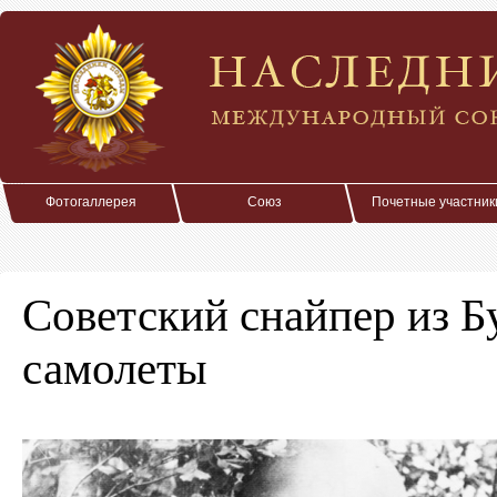
Фотогаллерея
Союз
Почетные участник
Советский снайпер из Б
самолеты