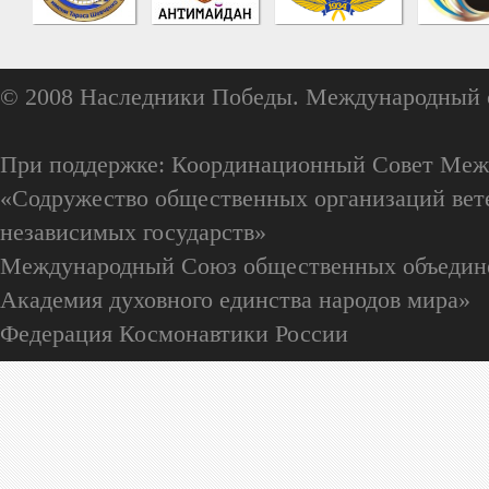
© 2008 Наследники Победы. Международный 
При поддержке: Координационный Совет Меж
«Содружество общественных организаций вете
независимых государств»
Международный Союз общественных объедин
Академия духовного единства народов мира»
Федерация Космонавтики России