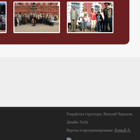
Разработка структуры: Виталий Черкасов,
Дизайн: NaSh
Верстка и программирование:
Бурый Д.