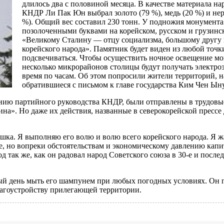
длилось два с половиной месяца. В качестве материала н
КНДР Ли Пак Юн выбрал золото (79 %), медь (20 %) и не
%). Общий вес составил 230 тонн. У подножия монумента
позолоченными буквами на корейском, русском и грузинс
«Великому Сталину — отцу социализма, большому другу
корейского народа». Памятник будет виден из любой точк
подсвечиваться. Чтобы осуществить ночное освещение мо
несколько микрорайонов столицы будут получать электро
время по часам. Об этом попросили жители территорий, 
обратившиеся с письмом к главе государства Ким Чен Ыну
нию партийного руководства КНДР, были отправлены в трудовые
на». Но даже их действия, названные в северокорейской пресс
ушка. Я выполняю его волю и волю всего корейского народа. Я 
е, но вопреки обстоятельствам и экономическому давлению капи
од так же, как он радовал народ Советского союза в 30-е и пос
дый день мыть его шампунем при любых погодных условиях. Он
агоустройству прилегающей территории.