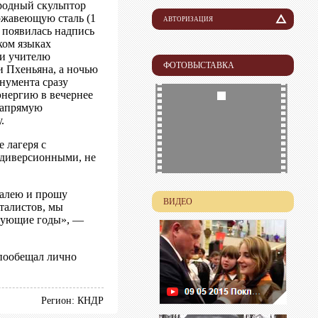
ародный скульптор
ржавеющую сталь (1
АВТОРИЗАЦИЯ
 появилась надпись
Логин
ком языках
 и учителю
ФОТОВЫСТАВКА
и Пхеньяна, а ночью
Пароль
нумента сразу
энергию в вечернее
напрямую
.
 лагеря с
е диверсионными, не
жалею и прошу
ВИДЕО
талистов, мы
ледующие годы», —
 пообещал лично
Регион: КНДР