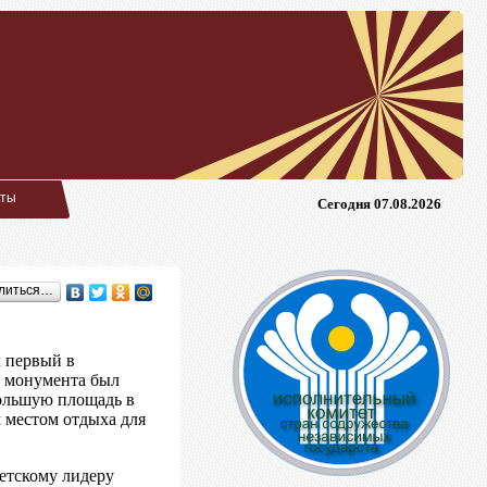
кты
Сегодня 07.08.2026
литься…
 первый в
и монумента был
ольшую площадь в
местом отдыха для
етскому лидеру