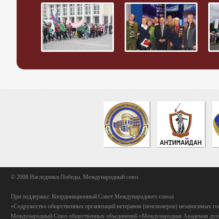
© 2008 Наследники Победы. Международный союз.
При поддержке: Координационный Совет Международного союза
«Содружество общественных организаций ветеранов (пенсионеров) независимых го
Международный Союз общественных объединений «Международная Академия духо