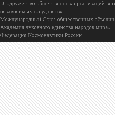
«Содружество общественных организаций вете
независимых государств»
Международный Союз общественных объедин
Академия духовного единства народов мира»
Федерация Космонавтики России